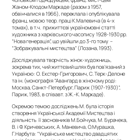
Жаном-Клодом Маркаде (разом з 1957,
обвінчалися в 1966), переклала і опублікувала
франц. мовою теор. праці К.Малевича (в 4-х
томах), в т.ч. прижиттєві україномовні статті
художника з харківського часопису 1928-1930 рр.
“Нова генерація”, що увійшли до 3-го тому –
“Зображувальні мистецтва” (Лозана, 1993).
Досліджувала творчість жінок-художниць,
зокрема тих, чий життєвий шлях був пов’язаний з
Україною: О. Екстер-Григорович, С. Терк-Делоне
та ін. (монографія “Авангард в жіночому роді:
Москва, Санкт-Петербург, Париж (1907-1930)”,
Париж, 1983, в співавт. з Ж.-К. Маркаде).
Окремою темою досліджень М. була історія
створення Української Академії Мистецтва і
діяльність її засновників М.Бойчука, М. Бурачека,
В. і Ф. Кричевських, А. Маневича, О.Мурашка,
Г.Нарбута: “Українське мистецтво двадцятих