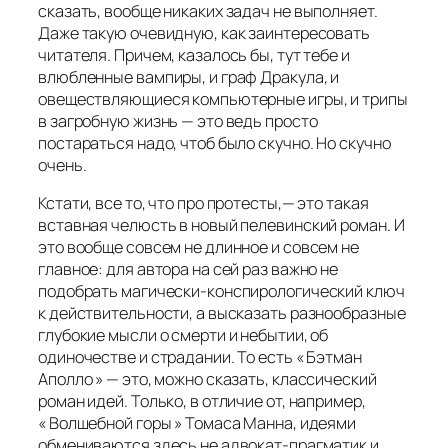
сказать, вообще никаких задач не выполняет.
Даже такую очевидную, как заинтересовать
читателя. Причем, казалось бы, тут тебе и
влюбленные вампиры, и граф Дракула, и
овеществляющиеся компьютерные игры, и трипы
в загробную жизнь — это ведь просто
постараться надо, чтоб было скучно. Но скучно
очень.
Кстати, все то, что про протесты,— это такая
вставная челюсть в новый пелевинский роман. И
это вообще совсем не длинное и совсем не
главное: для автора на сей раз важно не
подобрать магически-конспирологический ключ
к действительности, а высказать разнообразные
глубокие мысли о смерти и небытии, об
одиночестве и страдании. То есть « Бэтман
Аполло » — это, можно сказать, классический
роман идей. Только, в отличие от, например,
« Волшебной горы » Томаса Манна, идеями
обмениваются здесь не адвокат-прагматик и