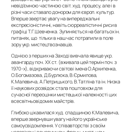
невід’ємною частиною світ. худ. процесу, але і в
різні часи ставало донором для європ. культур.
Вперше звертає увагу на випереджальні
експресіоністичні, навіть сюрреалістичні риси в
графіці Т.Г.Шевченка. Зупиняється на багатьох ін.
питанях, що тільки в наш час потрапили в поле
зору укр. мистецтвознавців.
Однією з перших на Заході вивчала явище укр.
авангарду поч. XX ст. (вживала цей термін поч. з
1970-х), відкриваючи світові імена О.Архипенка,
О.Богомазова, Д.Бурлюка, В.Єрмилова,
К.Малевича, А.Петрицького, В.Татліна та ін. Низка
її наукових розвідок стала поштовхом для
сучасної переоцінки мистецької належності цих
всесвітньовідомих майстрів.
Глибоко цікавилася худ. спадщиною К.Малевича,
вперше звернувши увагу на його українське
самоусвідомлення. У співавторстві з своїм
чоловіком і однодумцем, франц. мист-цем