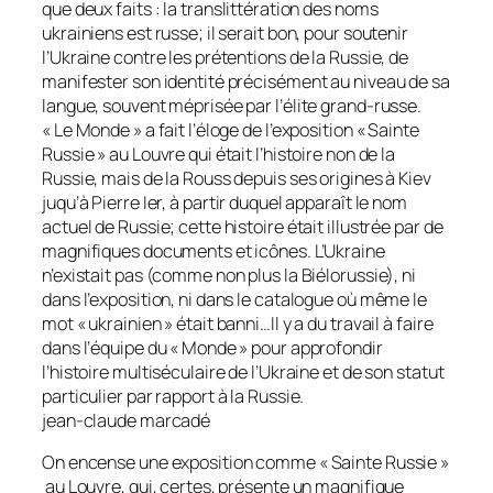
que deux faits : la translittération des noms
ukrainiens est russe; il serait bon, pour soutenir
l’Ukraine contre les prétentions de la Russie, de
manifester son identité précisément au niveau de sa
langue, souvent méprisée par l’élite grand-russe.
« Le Monde » a fait l’éloge de l’exposition « Sainte
Russie » au Louvre qui était l’histoire non de la
Russie, mais de la Rouss depuis ses origines à Kiev
juqu’à Pierre Ier, à partir duquel apparaît le nom
actuel de Russie; cette histoire était illustrée par de
magnifiques documents et icônes. L’Ukraine
n’existait pas (comme non plus la Biélorussie), ni
dans l’exposition, ni dans le catalogue où même le
mot « ukrainien » était banni…Il y a du travail à faire
dans l’équipe du « Monde » pour approfondir
l’histoire multiséculaire de l’Ukraine et de son statut
particulier par rapport à la Russie.
jean-claude marcadé
On encense une exposition comme « Sainte Russie »
au Louvre, qui, certes, présente un magnifique