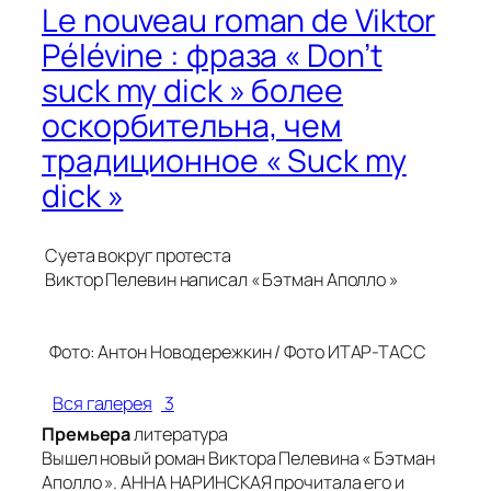
Le nouveau roman de Viktor
Pélévine : фраза « Don’t
suck my dick » более
оскорбительна, чем
традиционное « Suck my
dick »
Суета вокруг протеста
Виктор Пелевин написал « Бэтман Аполло »
Фото: Антон Новодережкин / Фото ИТАР-ТАСС
Вся галерея
3
Премьера
литература
Вышел новый роман Виктора Пелевина « Бэтман
Аполло ». АННА НАРИНСКАЯ прочитала его и