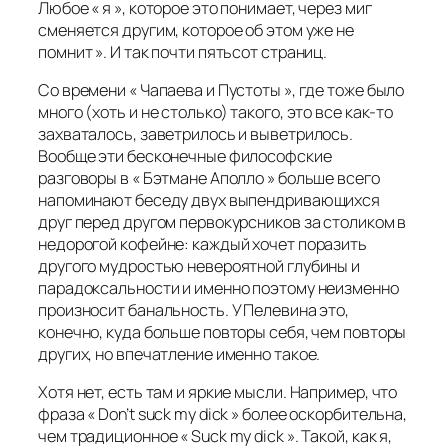
Любое « я », которое это понимает, через миг
сменяется другим, которое об этом уже не
помнит ». И так почти пятьсот страниц.
Со времени « Чапаева и Пустоты », где тоже было
много (хоть и не столько) такого, это все как-то
захваталось, заветрилось и выветрилось.
Вообще эти бесконечные философские
разговоры в « Бэтмане Аполло » больше всего
напоминают беседу двух выпендривающихся
друг перед другом первокурсников за столиком в
недорогой кофейне: каждый хочет поразить
другого мудростью невероятной глубины и
парадоксальности и именно поэтому неизменно
произносит банальность. У Пелевина это,
конечно, куда больше повторы себя, чем повторы
других, но впечатление именно такое.
Хотя нет, есть там и яркие мысли. Например, что
фраза « Don’t suck my dick » более оскорбительна,
чем традиционное « Suck my dick ». Такой, как я,