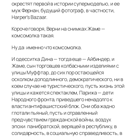
окрестят первой в истории супермоделью, и ее
муж Фернан, будущий фотограф, в частности,
Harper’s Bazaar.
Короче говоря, Верни на снимках Жаме —
комсомолка такая.
Ну да: именно что комсомолка.
И одесситка Дина — тогда еще — Айбиндер, и
Жаме, сын торговцев колбасными изделиями с
улицы Муффтар, до сих пор остающейся
осколком доподлинного, демократического, ни в
коем случае не туристического, пусть жизнь этой
улицы и кажется спектаклем, Парижа — дети
Народного фронта, приведшего ненадолго к
власти антифашистский блок. Они оба жадно
глотали пьяный, пусть и отравленный
предчувствием гражданской войны, воздух
эпохи: панибратской, верящей в республику, в
солидарность, в социальную справедливость, в