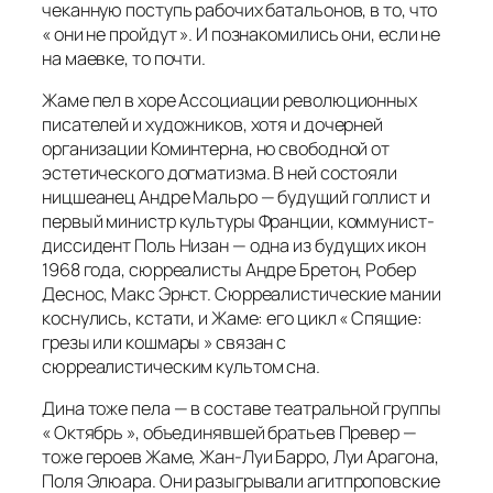
чеканную поступь рабочих батальонов, в то, что
« они не пройдут ». И познакомились они, если не
на маевке, то почти.
Жаме пел в хоре Ассоциации революционных
писателей и художников, хотя и дочерней
организации Коминтерна, но свободной от
эстетического догматизма. В ней состояли
ницшеанец Андре Мальро — будущий голлист и
первый министр культуры Франции, коммунист-
диссидент Поль Низан — одна из будущих икон
1968 года, сюрреалисты Андре Бретон, Робер
Деснос, Макс Эрнст. Сюрреалистические мании
коснулись, кстати, и Жаме: его цикл « Спящие:
грезы или кошмары » связан с
сюрреалистическим культом сна.
Дина тоже пела — в составе театральной группы
« Октябрь », объединявшей братьев Превер —
тоже героев Жаме, Жан-Луи Барро, Луи Арагона,
Поля Элюара. Они разыгрывали агитпроповские