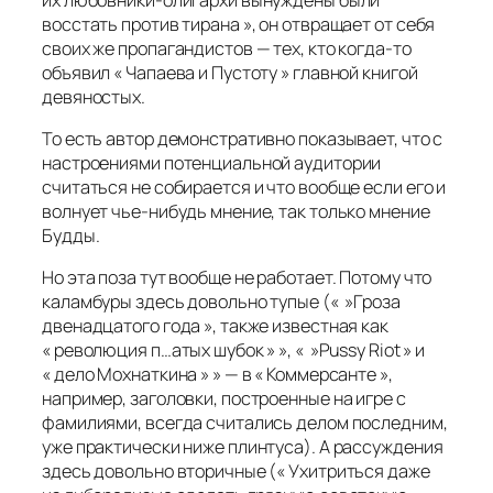
восстать против тирана », он отвращает от себя
своих же пропагандистов — тех, кто когда-то
объявил « Чапаева и Пустоту » главной книгой
девяностых.
То есть автор демонстративно показывает, что с
настроениями потенциальной аудитории
считаться не собирается и что вообще если его и
волнует чье-нибудь мнение, так только мнение
Будды.
Но эта поза тут вообще не работает. Потому что
каламбуры здесь довольно тупые (« »Гроза
двенадцатого года », также известная как
« революция п…атых шубок » », « »Pussy Riot » и
« дело Мохнаткина » » — в « Коммерсанте »,
например, заголовки, построенные на игре с
фамилиями, всегда считались делом последним,
уже практически ниже плинтуса). А рассуждения
здесь довольно вторичные (« Ухитриться даже