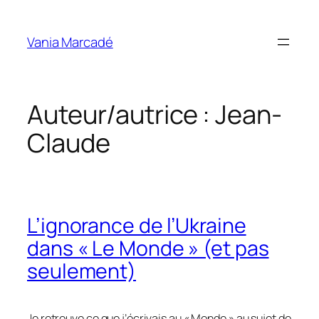
Aller
au
Vania Marcadé
contenu
Auteur/autrice :
Jean-
Claude
L’ignorance de l’Ukraine
dans « Le Monde » (et pas
seulement)
Je retrouve ce que j’écrivais au « Monde » au sujet de