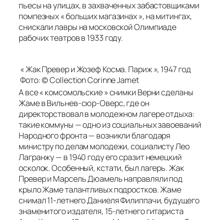
пьесы на улицах, в захваченных забастовщиками
помпезных « больших магазинах », на митингах,
снискали лавры на московской Олимпиаде
рабочих театров в 1933 году.
« Жак Превер и Жозеф Косма. Париж », 1947 год
Фото: © Collection Corinne Jamet
А все « комсомольские » снимки Верни сделаны
Жаме в Вильнев-сюр-Оверс, где он
директорствовал в молодежном лагере отдыха:
такие коммуны — одно из социальных завоеваний
Народного фронта — возникли благодаря
министру по делам молодежи, социалисту Лео
Лагранжу — в 1940 году его сразит немецкий
осколок. Особенный, кстати, был лагерь. Жак
Превер и Марсель Дюамель направляли под
крыло Жаме талантливых подростков. Жаме
снимал 11-летнего Даниеля Филиппачи, будущего
знаменитого издателя, 15-летнего гитариста