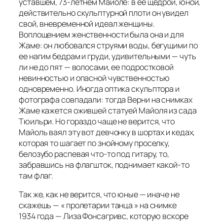
уставшем, 73-летнем Майоле: в ее щедрой, юной,
действительно скульптурной плоти он увидел
свой, вневременной идеал женщины.
Воплощением женственности была она и для
Жаме: он любовался струями воды, бегущими по
ее нагим бедрам и груди, удивительными — чуть
ли не до пят — волосами, ее подростковой
невинностью и опасной чувственностью
одновременно. Иногда оптика скульптора и
фотографа совпадали: тогда Верни на снимках
Жаме кажется ожившей статуей Майоля из сада
Тюильри. Но гораздо чаще не верится, что
Майоль ваял эту вот девчонку в шортах и кедах,
которая то шагает по знойному проселку,
белозубо распевая что-то под гитару, то,
забравшись на флагшток, поднимает какой-то
там флаг.
Так же, как не верится, что юные — иначе не
скажешь — « пролетарии танца » на снимке
1934 года — Лиза Фонсагривс, которую вскоре