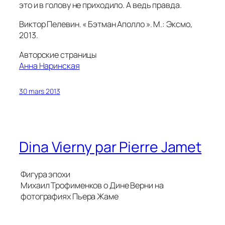
это и в голову не приходило. А ведь правда.
Виктор Пелевин. « Бэтман Аполло ». М.: Эксмо,
2013.
Авторские страницы
Анна Наринская
30 mars 2013
Dina Vierny par Pierre Jamet
Фигура эпохи
Михаил Трофименков о Дине Верни на
фотографиях Пьера Жаме