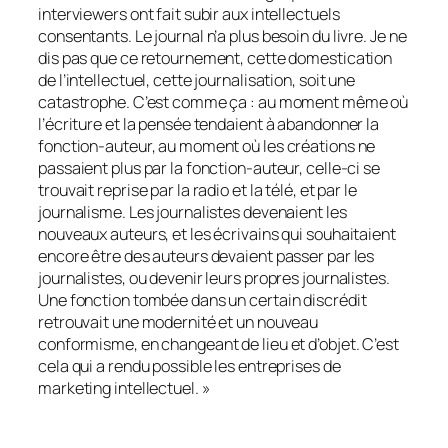
interviewers ont fait subir aux intellectuels
consentants. Le journal n’a plus besoin du livre. Je ne
dis pas que ce retournement, cette domestication
de l’intellectuel, cette journalisation, soit une
catastrophe. C’est comme ça : au moment même où
l’écriture et la pensée tendaient à abandonner la
fonction-auteur, au moment où les créations ne
passaient plus par la fonction-auteur, celle-ci se
trouvait reprise par la radio et la télé, et par le
journalisme. Les journalistes devenaient les
nouveaux auteurs, et les écrivains qui souhaitaient
encore être des auteurs devaient passer par les
journalistes, ou devenir leurs propres journalistes.
Une fonction tombée dans un certain discrédit
retrouvait une modernité et un nouveau
conformisme, en changeant de lieu et d’objet. C’est
cela qui a rendu possible les entreprises de
marketing intellectuel. »