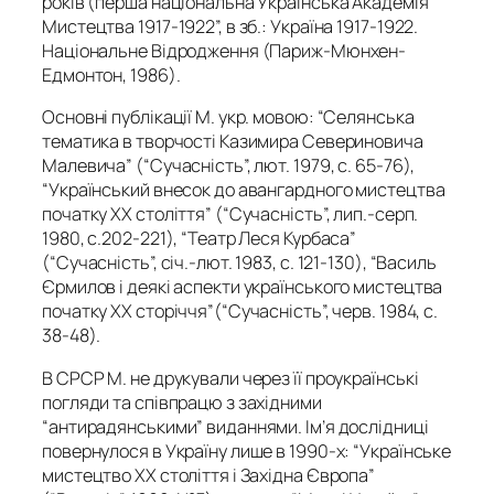
років (перша національна Українська Академія
Мистецтва 1917-1922”, в зб.: Україна 1917-1922.
Національне Відродження (Париж-Мюнхен-
Едмонтон, 1986).
Основні публікації М. укр. мовою: “Селянська
тематика в творчості Казимира Севериновича
Малевича” (“Сучасність”, лют. 1979, с. 65-76),
“Український внесок до авангардного мистецтва
початку XX століття” (“Сучасність”, лип.-серп.
1980, с.202-221), “Театр Леся Курбаса”
(“Сучасність”, січ.-лют. 1983, с. 121-130), “Василь
Єрмилов і деякі аспекти українського мистецтва
початку XX сторіччя”(“Сучасність”, черв. 1984, с.
38-48).
В СРСР М. не друкували через її проукраїнські
погляди та співпрацю з західними
“антирадянськими” виданнями. Ім’я дослідниці
повернулося в Україну лише в 1990-х: “Українське
мистецтво XX століття і Західна Європа”