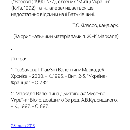
(“Всесвіт”, 1990, №7), словник “Митці України”
(Київ, 1992) та ін., але залишається ще
недостатньо відомим на її Батьківщині.
Т.С.Кілессо, канд.арх.
(За оригінальними матеріалами п. Ж.-К.Маркаде)
Літ-ра:
1. Горбачова І. Пам’яті Валентини Маркаде//
Хроніка – 2000. – К.,1995. – Вип. 2-3. “Україна-
Франція”. – С. 382.
2. Маркаде Валентина Дмитрівна// Мист-во
України: Біогр. довідник/ За ред. А.В.Кудрицького.
– К., 1997. – С. 897.
28 mars 2013