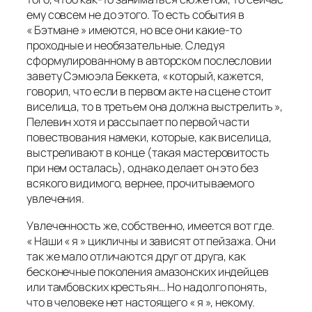
ему совсем не до этого. То есть события в
« Бэтмане » имеются, но все они какие-то
проходные и необязательные. Следуя
сформулированному в авторском послесловии
завету Сэмюэла Беккета, « который, кажется,
говорил, что если в первом акте на сцене стоит
виселица, то в третьем она должна выстрелить »,
Пелевин хотя и рассыпает по первой части
повествования намеки, которые, как виселица,
выстреливают в конце (такая мастеровитость
при нем осталась), однако делает он это без
всякого видимого, вернее, прочитываемого
увлечения.
Увлеченность же, собственно, имеется вот где.
« Наши « я » цикличны и зависят от пейзажа. Они
так же мало отличаются друг от друга, как
бесконечные поколения амазонских индейцев
или тамбовских крестьян… Но надолго понять,
что в человеке нет настоящего « я », некому.