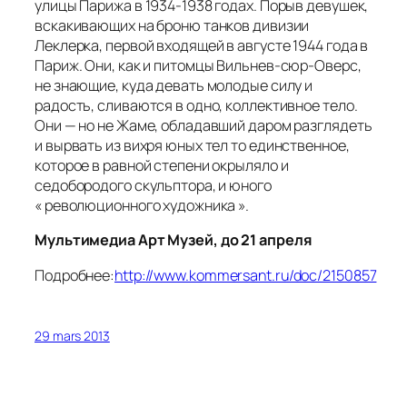
улицы Парижа в 1934-1938 годах. Порыв девушек,
вскакивающих на броню танков дивизии
Леклерка, первой входящей в августе 1944 года в
Париж. Они, как и питомцы Вильнев-сюр-Оверс,
не знающие, куда девать молодые силу и
радость, сливаются в одно, коллективное тело.
Они — но не Жаме, обладавший даром разглядеть
и вырвать из вихря юных тел то единственное,
которое в равной степени окрыляло и
седобородого скульптора, и юного
« революционного художника ».
Мультимедиа Арт Музей, до 21 апреля
Подробнее:
http://www.kommersant.ru/doc/2150857
29 mars 2013