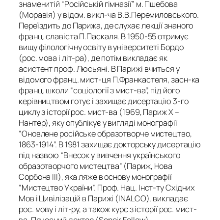
знаменитій “Російській гімназії” м. Пшебова
(Моравія) у відом. викл-ча В.В.Перемиловського.
Переїздить до Парижа, де слухає лекції знаного
франц. славіста П.Паскаля. В 1950-55 отримує
вищу філологічну освіту в університеті Бордо
(рос. мова і літ-ра), де потім викладає як
асистент проф. Люсьяні. В Парижі вчиться у
відомого франц. мист-ця П.Франкастеля, засн-ка
франц. школи “соціології з мист-ва”, під його
керівництвом готує і захищає дисертацію 3-го
циклу з історії рос. мист-ва (1969, Париж X –
Нантер), яку опублікує у вигляді монографії
“Оновлене російське образотворче мистецтво,
1863-1914”. В 1981 захищає докторську дисертацію
під назвою “Внесок у вивчення українського
образотворчого мистецтва” (Париж, Нова
Сорбона III), яка ляже в основу монографії
“Мистецтво України”. Проф. Нац. Інст-ту Східних
Мов і Цивілізацій в Парижі (INALCO), викладає
рос. мову і літ-ру, а також курс з історії рос. мист-