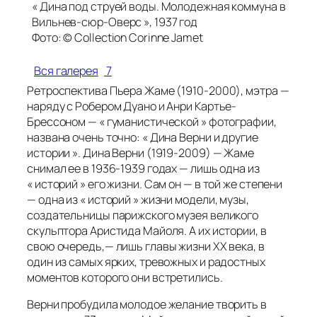
« Дина под струей воды. Молодежная коммуна в
Вильнев-сюр-Оверс », 1937 год
Фото: © Collection Corinne Jamet
Вся галерея
7
Ретроспектива Пьера Жаме (1910-2000), мэтра —
наряду с Робером Дуано и Анри Картье-
Брессоном — « гуманистической » фотографии,
названа очень точно: « Дина Верни и другие
истории ». Дина Верни (1919-2009) — Жаме
снимал ее в 1936-1939 годах — лишь одна из
« историй » его жизни. Сам он — в той же степени
— одна из « историй » жизни модели, музы,
создательницы парижского музея великого
скульптора Аристида Майоля. А их истории, в
свою очередь,— лишь главы жизни ХХ века, в
один из самых ярких, тревожных и радостных
моментов которого они встретились.
Верни пробудила молодое желание творить в