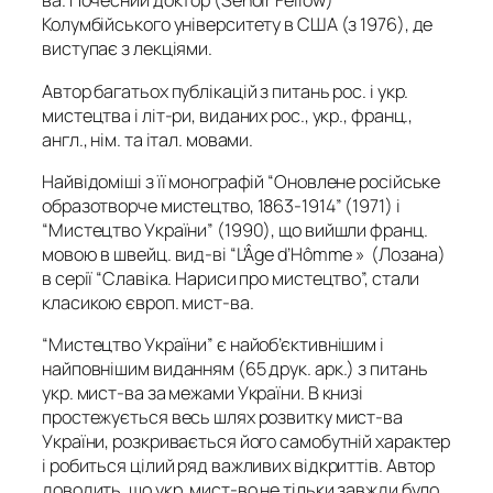
ва. Почесний доктор (Senoir Fellow)
Колумбійського університету в США (з 1976), де
виступає з лекціями.
Автор багатьох публікацій з питань рос. і укр.
мистецтва і літ-ри, виданих рос., укр., франц.,
англ., нім. та італ. мовами.
Найвідоміші з її монографій “Оновлене російське
образотворче мистецтво, 1863-1914” (1971) і
“Мистецтво України” (1990), що вийшли франц.
мовою в швейц. вид-ві “L’Âge d’Нômme » (Лозана)
в серії “Славіка. Нариси про мистецтво”, стали
класикою європ. мист-ва.
“Мистецтво України” є найоб’єктивнішим і
найповнішим виданням (65 друк. арк.) з питань
укр. мист-ва за межами України. В книзі
простежується весь шлях розвитку мист-ва
України, розкривається його самобутній характер
і робиться цілий ряд важливих відкриттів. Автор
доводить, що укр. мист-во не тільки завжди було