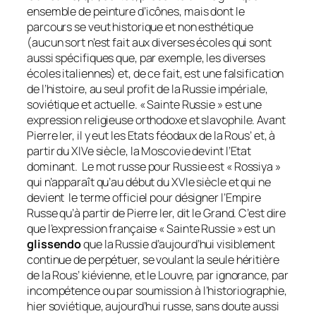
ensemble de peinture d’icônes, mais dont le
parcours se veut historique et non esthétique
(aucun sort n’est fait aux diverses écoles qui sont
aussi spécifiques que, par exemple, les diverses
écoles italiennes) et, de ce fait, est une falsification
de l’histoire, au seul profit de la Russie impériale,
soviétique et actuelle. « Sainte Russie » est une
expression religieuse orthodoxe et slavophile. Avant
Pierre Ier, il y eut les Etats féodaux de la Rous’ et, à
partir du XIVe siècle, la Moscovie devint l’Etat
dominant. Le mot russe pour Russie est « Rossiya »
qui n’apparaît qu’au début du XVIe siècle et qui ne
devient le terme officiel pour désigner l’Empire
Russe qu’à partir de Pierre Ier, dit le Grand. C’est dire
que l’expression française « Sainte Russie » est un
glissendo
que la Russie d’aujourd’hui visiblement
continue de perpétuer, se voulant la seule héritière
de la Rous’ kiévienne, et le Louvre, par ignorance, par
incompétence ou par soumission à l’historiographie,
hier soviétique, aujourd’hui russe, sans doute aussi