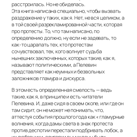
расстроилась. Но не обиделась.
Эта книга написана специально, чтобы вызвать
раздражение у таких, как я. Нет, не вся целиком, а
в той своей разрекламированной части, которая
про протесты. То, что там написано, по
определению должно, ну если не задевать, то
как-то царапать тех, кто протестам
сочувствовал, тех, кого волнует судьба
нынешних заключенных, которых такие, как я,
называют политическими, а Пелевин
представляет как неумных и безвольных
заложников гламура и дискурса.
В этом есть определенная смелость — ведь
такие, как я, в принципе и есть читатели
Пелевина. И, даже сидя в своем окопе, или где он
там сидит, он не может не понимать, что,
аттестуя события прошлого года как « гламурные
волнения, когда дамы света в знак протеста
против деспотии перестали подбривать лобок, а
их любовники-олигархи вынуждены были