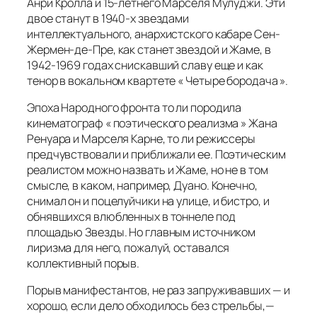
Анри Кролла и 15-летнего Марселя Мулуджи. Эти
двое станут в 1940-х звездами
интеллектуального, анархистского кабаре Сен-
Жермен-де-Пре, как станет звездой и Жаме, в
1942-1969 годах снискавший славу еще и как
тенор в вокальном квартете « Четыре бородача ».
Эпоха Народного фронта то ли породила
кинематограф « поэтического реализма » Жана
Ренуара и Марселя Карне, то ли режиссеры
предчувствовали и приближали ее. Поэтическим
реалистом можно назвать и Жаме, но не в том
смысле, в каком, например, Дуано. Конечно,
снимал он и поцелуйчики на улице, и бистро, и
обнявшихся влюбленных в тоннеле под
площадью Звезды. Но главным источником
лиризма для него, пожалуй, оставался
коллективный порыв.
Порыв манифестантов, не раз запруживавших — и
хорошо, если дело обходилось без стрельбы,—