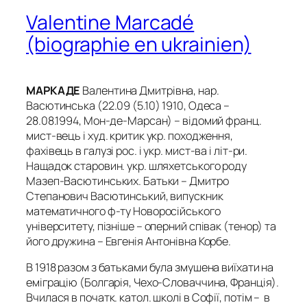
Valentine Marcadé
(biographie en ukrainien)
МАРКАДЕ
Валентина Дмитрівна, нар.
Васютинська (22.09 (5.10) 1910, Одеса –
28.08.1994, Мон-де-Марсан) – відомий франц.
мист-вець і худ. критик укр. походження,
фахівець в галузі рос. і укр. мист-ва і літ-ри.
Нащадок старовин. укр. шляхетського роду
Мазеп-Васютинських. Батьки – Дмитро
Степанович Васютинський, випускник
математичного ф-ту Новоросійського
університету, пізніше – оперний співак (тенор) та
його дружина – Евгенія Антонівна Корбе.
В 1918 разом з батьками була змушена виїхати на
еміграцію (Болгарія, Чехо-Словаччина, Франція).
Вчилася в початк. катол. школі в Софії, потім – в