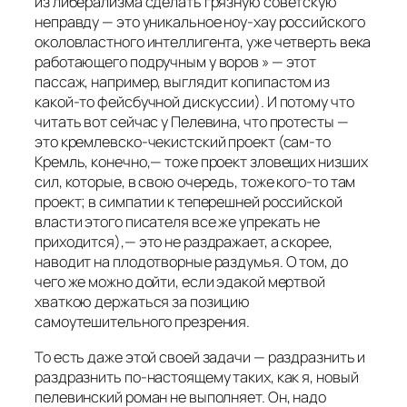
из либерализма сделать грязную советскую
неправду — это уникальное ноу-хау российского
околовластного интеллигента, уже четверть века
работающего подручным у воров » — этот
пассаж, например, выглядит копипастом из
какой-то фейсбучной дискуссии). И потому что
читать вот сейчас у Пелевина, что протесты —
это кремлевско-чекистский проект (сам-то
Кремль, конечно,— тоже проект зловещих низших
сил, которые, в свою очередь, тоже кого-то там
проект; в симпатии к теперешней российской
власти этого писателя все же упрекать не
приходится),— это не раздражает, а скорее,
наводит на плодотворные раздумья. О том, до
чего же можно дойти, если эдакой мертвой
хваткою держаться за позицию
самоутешительного презрения.
То есть даже этой своей задачи — раздразнить и
раздразнить по-настоящему таких, как я, новый
пелевинский роман не выполняет. Он, надо