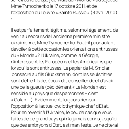
Mme Tymochenko le 17 octobre 2011, et de
l’exposition du Louvre « Sainte Russie » (8 avril 2010)
:
Il est parfaitement légitime, selon moi également, de
venir au secours de l’ancienne première ministre
ukrainienne, Mme Tymochenko. Faut-il pour autant
dévoiler à cette occasion les orientations antirusses
du « Monde »? L’Ukraine, comme la Géorgie,
n’intéressent les Européens et les Américains que
lorsqu’ils sont antirusses. Le papier de M. Smolar,
consacré au fils Glücksmann, dont les seuls titres
sont d’être fils de, époux de, conseiller de et d’avoir
une belle gueule (décidément « Le Monde » est
sensible au physique des personnes – c’est
« Gala »…!). Evidemment, toujours rien sur
l’opposition à l’actuel cyclothymique chef d’Etat.
Pour en revenir à l’Ukraine, le peu de cas que vous
faites de ce grand pays qui n’a jamais connu jusqu’ici
que des embryons d’Etat, est manifeste. Je ne citerai