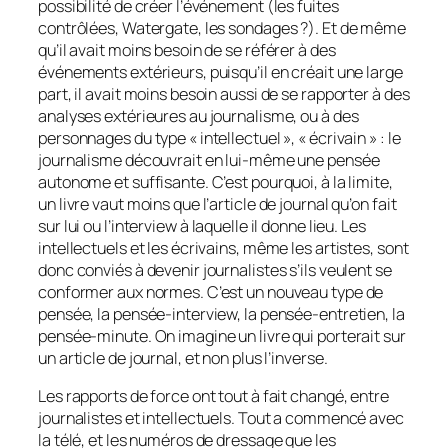
possibilité de créer l’événement (les fuites
contrôlées, Watergate, les sondages ?). Et de même
qu’il avait moins besoin de se référer à des
événements extérieurs, puisqu’il en créait une large
part, il avait moins besoin aussi de se rapporter à des
analyses extérieures au journalisme, ou à des
personnages du type « intellectuel », « écrivain » : le
journalisme découvrait en lui-même une pensée
autonome et suffisante. C’est pourquoi, à la limite,
un livre vaut moins que l’article de journal qu’on fait
sur lui ou l’interview à laquelle il donne lieu. Les
intellectuels et les écrivains, même les artistes, sont
donc conviés à devenir journalistes s’ils veulent se
conformer aux normes. C’est un nouveau type de
pensée, la pensée-interview, la pensée-entretien, la
pensée-minute. On imagine un livre qui porterait sur
un article de journal, et non plus l’inverse.
Les rapports de force ont tout à fait changé, entre
journalistes et intellectuels. Tout a commencé avec
la télé, et les numéros de dressage que les