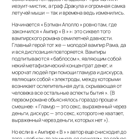
иезуит-мистик, а граф Дракула и огромная самка
летучей мыши — так и времена ведь изменились.
Начинается « Бэтман Аполло » ровно там, где
закончился « Ампир « В » »: это сиквел того
вампирского романа семилетней давности.
Главный герой тот же — молодой вампир Рама, да
и вся диспозиция повторяется. Вампиры
подпитываются « баблосом », являющим собой
некий метафизический концентрат денег, и
морочат людей при помощи гламура и дискурса,
являющих собой « электроды, между которыми
возникает ослепительная дуга, скрывающая от
человека все остальные аспекты бытия ». (В
первом романе объяснялось гораздо проще и
смешнее: « Гламур — это секс, выраженный через
деньги, дискурс — это секс, которого не хватает,
выраженный через деньги, которых нет »).
Но если в « Ампире « В » » автор еще снисходил до
того, чтоб как-то заниматься сюжетом, то сейчас