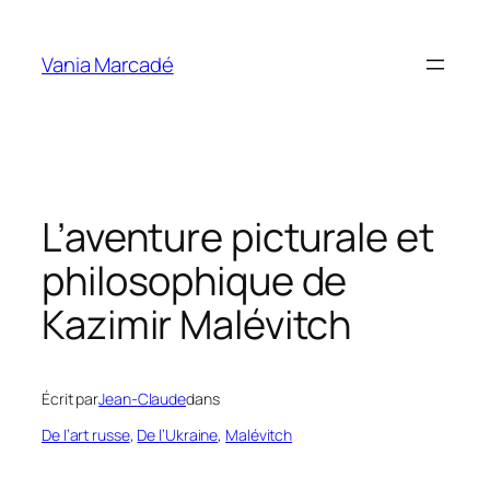
Aller
au
Vania Marcadé
contenu
L’aventure picturale et
philosophique de
Kazimir Malévitch
Écrit par
Jean-Claude
dans
De l’art russe
, 
De l’Ukraine
, 
Malévitch