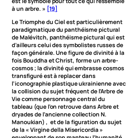
est le symbole pour tout ce qui ressemble
à un arbre. »
[19]
Le Triomphe du Ciel
est particulièrement
paradigmatique du panthéisme pictural
de Malévitch, panthéisme pictural qui est
d’ailleurs celui des symbolistes russes de
façon générale. Une figure de divinité à la
fois Bouddha et Christ, forme un arbre-
cosmos ; la divinité qui embrasse cosmos
transfiguré est à replacer dans
l’iconographie plastique ukrainienne avec
la collision du sujet fréquent de l’Arbre de
Vie comme personnage central du
tableau (que l’on retrouve dans
Arbre et
dryades
de l’ancienne collection N.
Manoukian) , et de la figuration du sujet
de la « Virgine della Misericordia »
enveloppant de son manteau l’humanité,