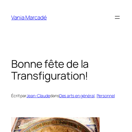
Aller
au
Vania Marcadé
contenu
Bonne fête de la
Transfiguration!
Écrit par
Jean-Claude
dans
Des arts en général
, 
Personnel