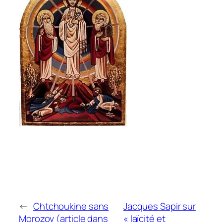
←
Chtchoukine sans
Jacques Sapir sur
Morozov (article dans
« laïcité et