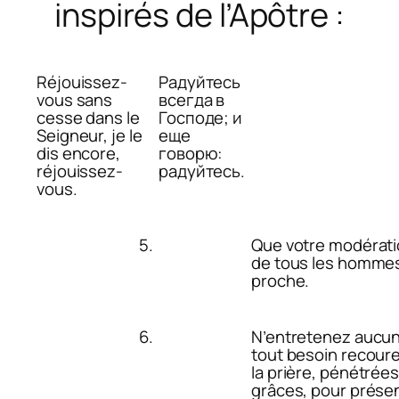
inspirés de l’Apôtre :
Réjouissez-
Радуйтесь
vous sans
всегда в
cesse dans le
Господе; и
Seigneur, je le
еще
dis encore,
говорю:
réjouissez-
радуйтесь.
vous.
5
.
Que votre modérati
de tous les hommes
proche.
6
.
N’entretenez aucun 
tout besoin recourez
la prière, pénétrées
grâces, pour prése