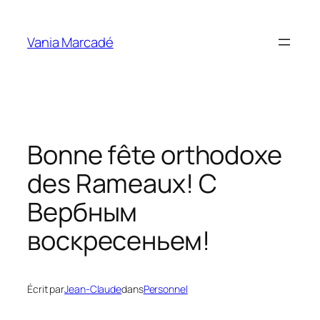
Aller
au
Vania Marcadé
contenu
Bonne fête orthodoxe
des Rameaux! С
Вербным
воскресеньем!
Écrit par
Jean-Claude
dans
Personnel