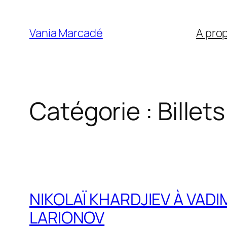
Aller
au
Vania Marcadé
A pro
contenu
Catégorie :
Billet
NIKOLAÏ KHARDJIEV À VAD
LARIONOV