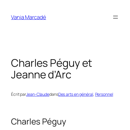
Aller
au
Vania Marcadé
contenu
Charles Péguy et
Jeanne d’Arc
Écrit par
Jean-Claude
dans
Des arts en général
, 
Personnel
Charles Péguy