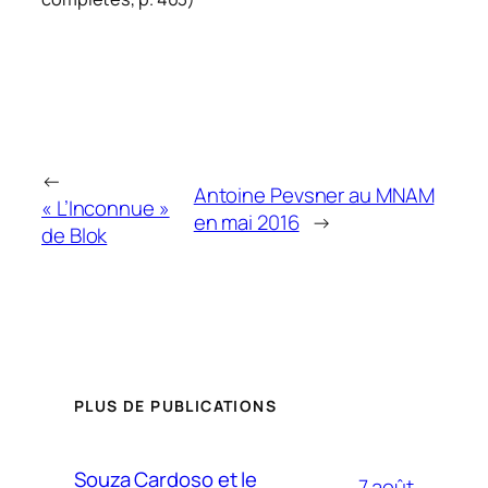
←
Antoine Pevsner au MNAM
« L’Inconnue »
en mai 2016
→
de Blok
PLUS DE PUBLICATIONS
Souza Cardoso et le
7 août