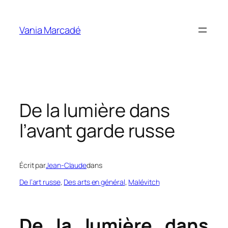
Aller
au
Vania Marcadé
contenu
De la lumière dans
l’avant garde russe
Écrit par
Jean-Claude
dans
De l’art russe
, 
Des arts en général
, 
Malévitch
De la lumière dans