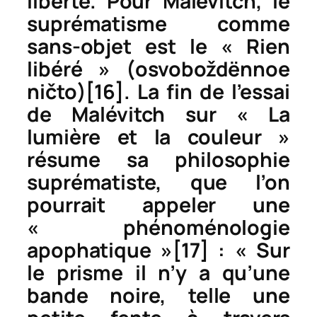
liberté. Pour Malévitch, le
suprématisme comme
sans-objet est le « Rien
libéré » (
osvoboždënnoe
ničto
)
[16]
. La fin de l’essai
de Malévitch sur « La
lumière et la couleur »
résume sa philosophie
suprématiste, que l’on
pourrait appeler une
« phénoménologie
apophatique »
[17]
: « Sur
le prisme il n’y a qu’une
bande noire, telle une