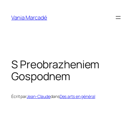
Aller
au
Vania Marcadé
contenu
S Preobrazheniem
Gospodnem
Écrit par
Jean-Claude
dans
Des arts en général