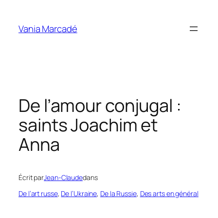
Aller
au
Vania Marcadé
contenu
De l’amour conjugal :
saints Joachim et
Anna
Écrit par
Jean-Claude
dans
De l’art russe
, 
De l’Ukraine
, 
De la Russie
, 
Des arts en général