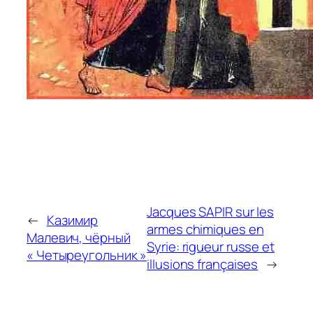
Jacques SAPIR sur les
←
Казимир
armes chimiques en
Малевич, чёрный
Syrie: rigueur russe et
« Четыреугольник »
illusions françaises
→