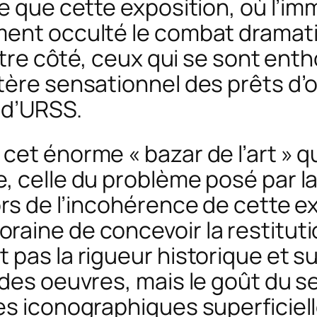
e que cette exposition, où l’im
ment occulté le combat dramati
autre côté, ceux qui se sont en
tère sensationnel des prêts d’o
 d’URSS.
cet énorme « bazar de l’art » q
 celle du problème posé par la 
ors de l’incohérence de cette e
aine de concevoir la restituti
pas la rigueur historique et su
 des oeuvres, mais le goût du s
s iconographiques superficielles