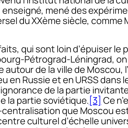
nu l’Institut national de la cul
é, enseigné, mené des expérime
ersel du XXème siècle, comme Ma
faits, qui sont loin d’épuiser 
bourg-Pétrograd-Léningrad, on 
ue autour de la ville de Moscou, 
eu en Russie et en URSS dans le
 l’ignorance de la partie invitan
e la partie soviétique.
[3]
Ce n’e
-centralisation que Moscou es
centre culturel d’échelle univer