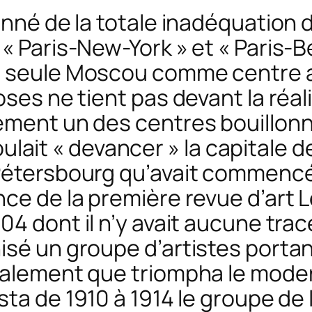
onné de la totale inadéquation d
 Paris-New-York » et « Paris-Ber
a seule Moscou comme centre ar
oses ne tient pas devant la réali
ement un des centres bouillonna
 voulait « devancer » la capitale d
 Pétersbourg qu’avait commencé
nce de la première revue d’art
L
04 dont il n’y avait aucune trace
isé un groupe d’artistes porta
également que triompha le mode
sta de 1910 à 1914 le groupe de 