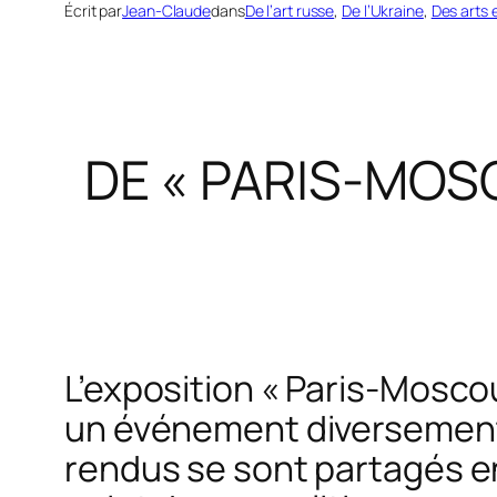
Écrit par
Jean-Claude
dans
De l’art russe
, 
De l’Ukraine
, 
Des arts 
DE « PARIS-MOS
L’exposition « Paris-Mosc
un événement diversement 
rendus se sont partagés en