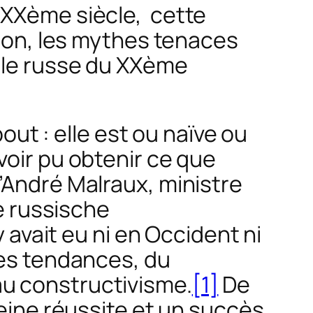
 XXème siècle, cette
tion, les mythes tenaces
ole russe du XXème
bout : elle est ou naïve ou
voir pu obtenir ce que
’André Malraux, ministre
te russische
y avait eu ni en Occident ni
les tendances, du
au constructivisme.
[1]
De
leine réussite et un succès