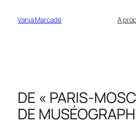
Aller
au
Vania Marcadé
A pro
contenu
DE « PARIS-MOSC
DE MUSÉOGRAPHI