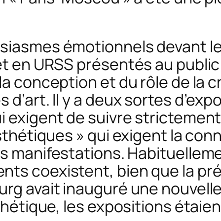
usiasmes émotionnels devant l
 et en URSS présentés au public
a conception et du rôle de la cri
d’art. Il y a deux sortes d’expo
 exigent de suivre strictement 
esthétiques » qui exigent la co
rs manifestations. Habituellem
ts coexistent, bien que la prév
rg avait inauguré une nouvelle h
sthétique, les expositions étaie