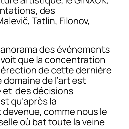
ture artistique, le
GINXUK
,
ntations, des
levič, Tatlin, Filonov,
le panorama des événements
voit que la concentration
l’érection de cette dernière
 domaine de l’art est
te et des décisions
st qu’après la
t devenue, comme nous le
selle où bat toute la veine