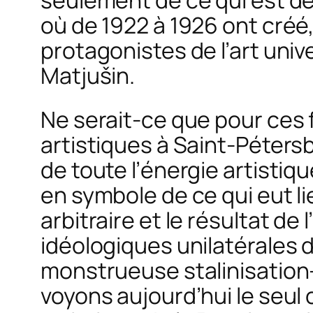
seulement de ce qui est deve
où de 1922 à 1926 ont cré
protagonistes de l’art univ
Matjušin.
Ne serait-ce que pour ces 
artistiques à Saint-Péters
de toute l’énergie artistiq
en symbole de ce qui eut li
arbitraire et le résultat de
idéologiques unilatérales d
monstrueuse stalinisation
voyons aujourd’hui le seul 