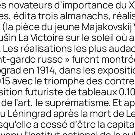
es novateurs d’importance du X
, édita trois almanachs, réalis
(la pièce du jeune Majakovskij
jušin
La Victoire sur le soleil
où a
es réalisations les plus audaci
ant-garde russe » furent montré
grad en 1914, dans les exposi
5 avec le triomphe des contre-r
sition futuriste de tableaux 0,10
e de l’art, le suprématisme. Et a
nu Léningrad après la mort de Le
squ’elle a cessé d’être la capi