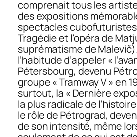
comprenait tous les artist
des expositions mémorables
spectacles cubofuturistes 
Tragédie
et l’opéra de Mat
suprématisme de Malevič). L
l’habitude d’appeler « l’av
Pétersbourg, devenu Pétro
groupe « Tramway V » en 191
surtout, la « Dernière expo
la plus radicale de l’histoir
le rôle de Pétrograd, deve
de son intensité, même lor