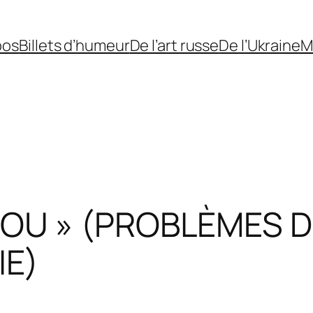
pos
Billets d’humeur
De l’art russe
De l’Ukraine
M
OU » (PROBLÈMES D
E)