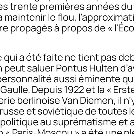
des trente premières années du
 maintenir le flou, l’approxima
re propagés à propos de « l’Éc
e qui a été faite ne tient pas de
n peut saluer Pontus Hulten d’a
 personnalité aussi éminente qu
 Gaulle. Depuis 1922 et la « Ers
rie berlinoise Van Diemen, il n’
 russe et soviétique de toutes 
politique au suprématisme et 
on « Paris-Moscou » a été une p