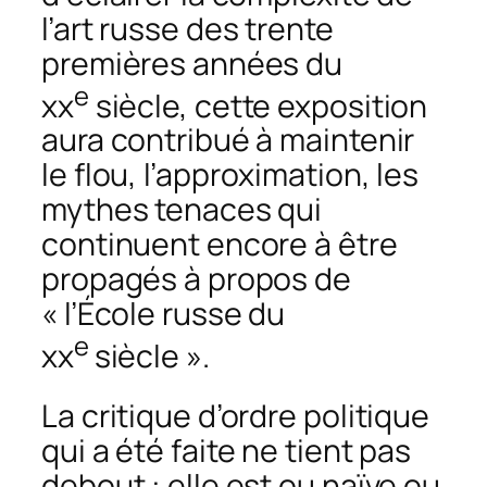
l’art russe des trente
premières années du
e
xx
siècle, cette exposition
aura contribué à maintenir
le flou, l’approximation, les
mythes tenaces qui
continuent encore à être
propagés à propos de
« l’École russe du
e
xx
siècle ».
La critique d’ordre politique
qui a été faite ne tient pas
debout : elle est ou naïve ou