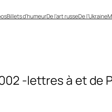
pos
Billets d’humeur
De l’art russe
De l’Ukraine
M
002 -lettres à et de 