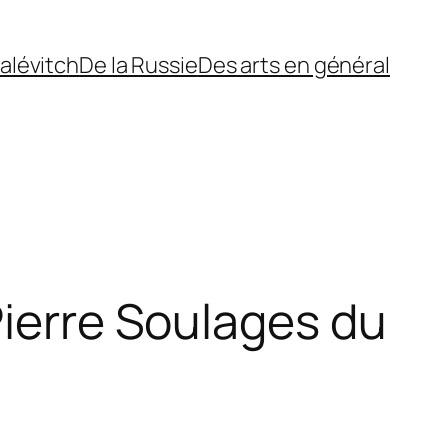
alévitch
De la Russie
Des arts en général
Pierre Soulages du