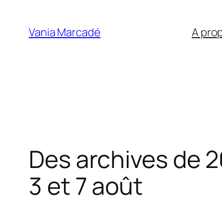
Aller
au
Vania Marcadé
A pro
contenu
Des archives de 2
3 et 7 août