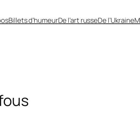
pos
Billets d’humeur
De l’art russe
De l’Ukraine
M
 fous