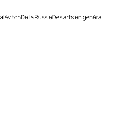
alévitch
De la Russie
Des arts en général