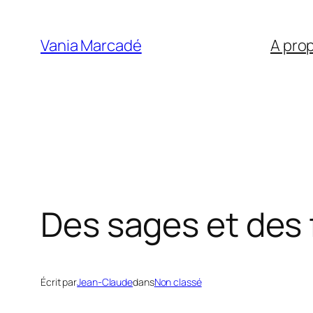
Aller
au
Vania Marcadé
A pro
contenu
Des sages et des
Écrit par
Jean-Claude
dans
Non classé