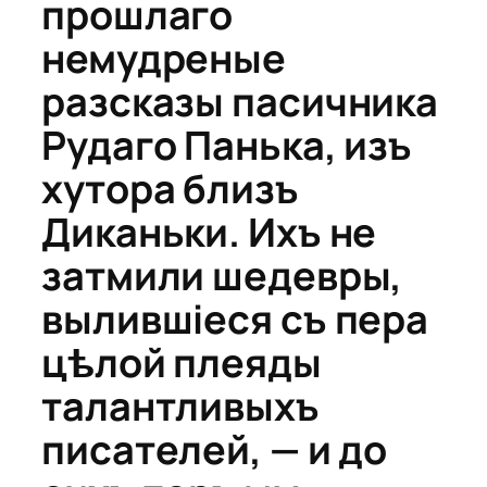
прошлаго
немудреные
разсказы пасичника
Рудаго Панька, изъ
хутора близъ
Диканьки. Ихъ не
затмили шедевры,
вылившіеся съ пера
цѣлой плеяды
талантливыхъ
писателей, — и до