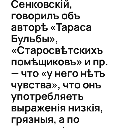
Сенковскій,
говорилъ объ
авторѣ «Тараса
Бульбы»,
«Старосвѣтскихъ
помѣщиковъ» и пр.
— что «у него нѣтъ
чувства», что онъ
употребляетъ
выраженія низкія,
грязныя, а по