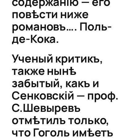
содержанію — его
повѣсти ниже
романовъ…. Поль-
де-Кока.
Ученый критикъ,
также нынѣ
забытый, какъ и
Сенковскій — проф.
С.Шевыревъ
отмѣтилъ только,
что Гоголь имѣетъ