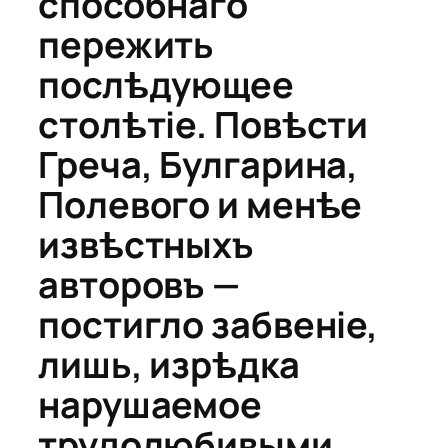
способнаго
пережить
послѣдующее
столѣтіе. Повѣсти
Греча, Булгарина,
Полевого и менѣе
извѣстныхъ
авторовъ —
постигло забвеніе,
лишь, изрѣдка
нарушаемое
трудолюбивыми