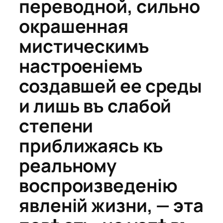
переводной, сильно
окрашенная
мистическимъ
настроеніемъ
создавшей ее среды
и лишь въ слабой
степени
приближаясь къ
реальному
воспроизведенію
явленій жизни, — эта