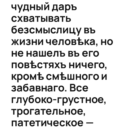
чудный даръ
схватывать
безсмыслицу въ
жизни человѣка, но
не нашелъ въ его
повѣстяхъ ничего,
кромѣ смѣшного и
забавнаго. Все
глубоко-грустное,
трогательное,
патетическое —