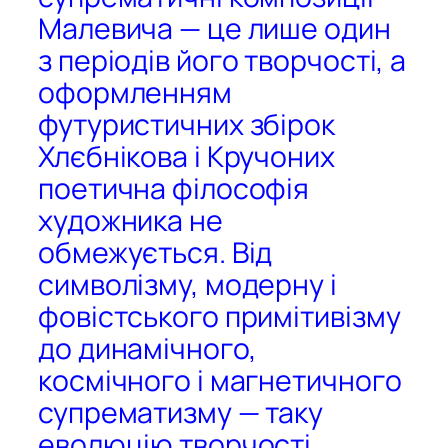
Малевича — це лише один
з періодів його творчості, а
оформленням
футуристичних збірок
Хлєбнікова і Кручоних
поетична філософія
художника не
обмежується. Від
символізму, модерну і
фовістського примітивізму
до динамічного,
космічного і магнетичного
супрематизму — таку
еволюцію творчості