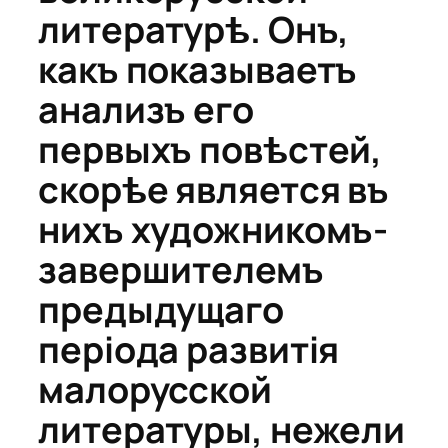
литературѣ. Онъ,
какъ показываетъ
анализъ его
первыхъ повѣстей,
скорѣе является въ
нихъ художникомъ-
завершителемъ
предыдущаго
періода развитія
малорусской
литературы, нежели