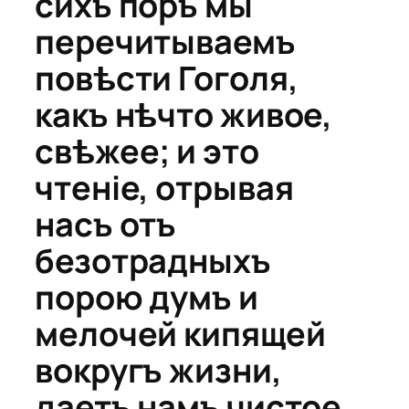
сихъ поръ мы
перечитываемъ
повѣсти Гоголя,
какъ нѣчто живое,
свѣжее; и это
чтеніе, отрывая
насъ отъ
безотрадныхъ
порою думъ и
мелочей кипящей
вокругъ жизни,
даетъ намъ чистое