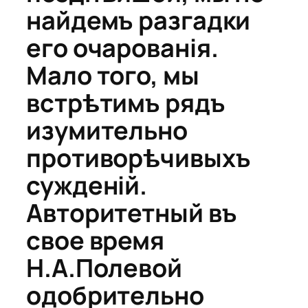
найдемъ разгадки
его очарованія.
Мало того, мы
встрѣтимъ рядъ
изумительно
противорѣчивыхъ
сужденій.
Авторитетный въ
свое время
Н.А.Полевой
одобрительно