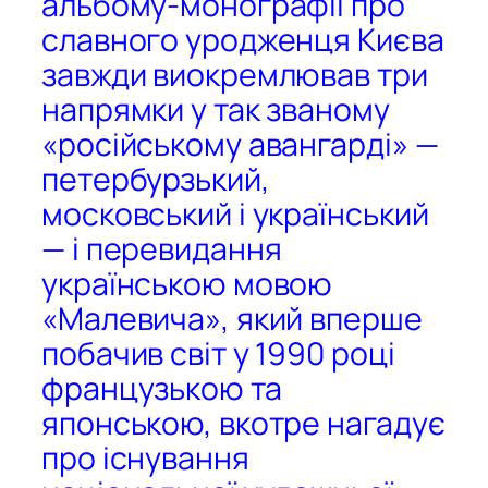
альбому-монографії про
славного уродженця Києва
завжди виокремлював три
напрямки у так званому
«російському авангарді» —
петербурзький,
московський і український
— і перевидання
українською мовою
«Малевича», який вперше
побачив світ у 1990 році
французькою та
японською, вкотре нагадує
про існування