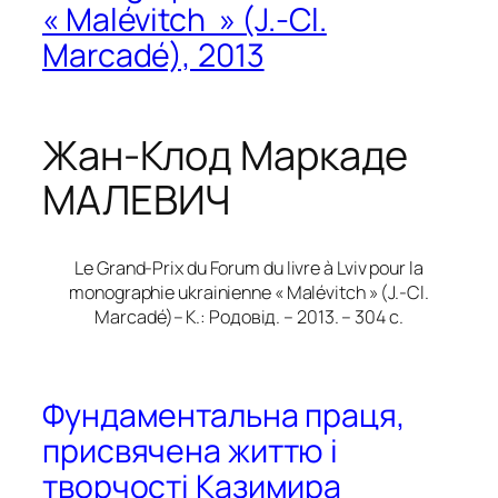
« Malévitch » (J.-Cl.
Marcadé), 2013
Жан-Клод Маркаде
МАЛЕВИЧ
Le Grand-Prix du Forum du livre à Lviv pour la
monographie ukrainienne « Malévitch » (J.-Cl.
Marcadé)– К.: Родовід. – 2013. – 304 с.
Фундаментальна праця,
присвячена життю і
творчості Казимира