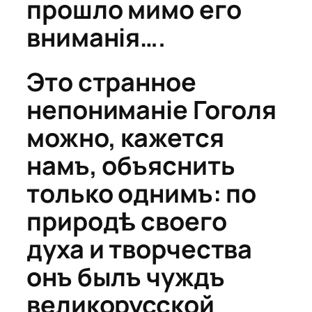
прошло мимо его
вниманія….
Это странное
непониманіе Гоголя
можно, кажется
намъ, объяснить
только однимъ: по
природѣ своего
духа и творчества
онъ былъ чуждъ
великорусской