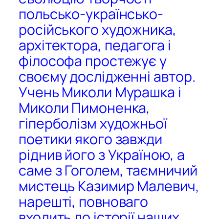
польсько-українсько-
російського художника,
архітектора, педагога і
філософа простежує у
своєму дослідженні автор.
Учень Миколи Мурашка і
Миколи Пимоненка,
гіперболізм художньої
поетики якого завжди
ріднив його з Україною, а
саме з Гоголем, таємничий
мистець Казимир Малевич,
нарешті, повноваго
входить до історії наших