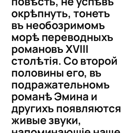
повѣсть, не успѣвъ
окрѣпнуть, тонетъ
въ необозримомъ
морѣ переводныхъ
романовъ XVIII
столѣтія. Со второй
половины его, въ
подражательномъ
романѣ Эмина и
другихъ появляются
живые звуки,
напоминающіе наше