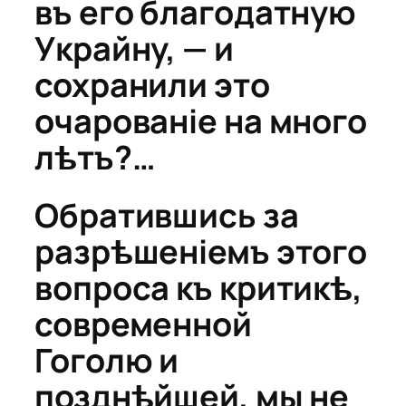
въ его благодатную
Украйну, — и
сохранили это
очарованіе на много
лѣтъ?…
Обратившись за
разрѣшеніемъ этого
вопроса къ критикѣ,
современной
Гоголю и
позднѣйшей, мы не