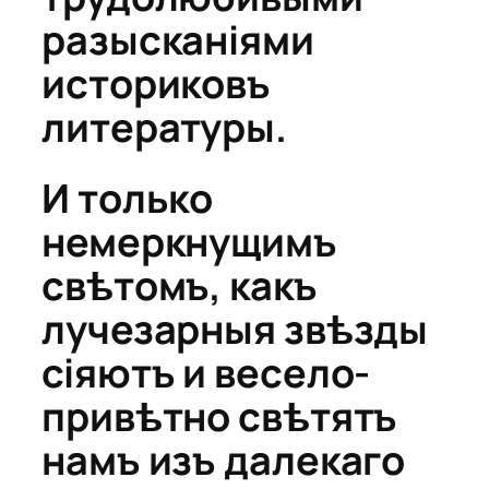
разысканіями
историковъ
литературы.
И только
немеркнущимъ
свѣтомъ, какъ
лучезарныя звѣзды
сіяютъ и весело-
привѣтно свѣтятъ
намъ изъ далекаго