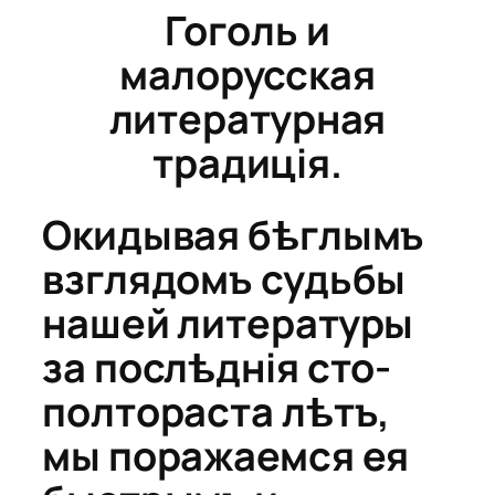
Гоголь и
малорусская
литературная
традиція.
Окидывая бѣглымъ
взглядомъ судьбы
нашей литературы
за послѣднія сто-
полтораста лѣтъ,
мы поражаемся ея