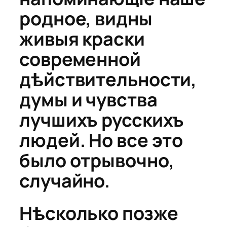
родное, видны
живыя краски
современной
дѣйствительности,
думы и чувства
лучшихъ русскихъ
людей. Но все это
было отрывочно,
случайно.
Нѣсколько позже