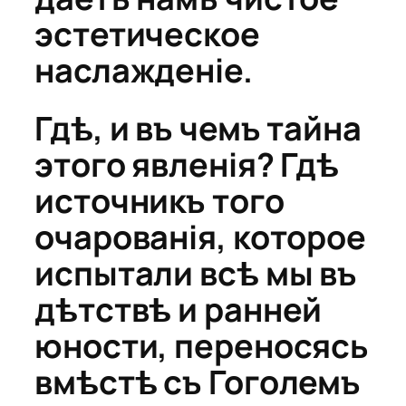
эстетическое
наслажденіе.
Гдѣ, и въ чемъ тайна
этого явленія? Гдѣ
источникъ того
очарованія, которое
испытали всѣ мы въ
дѣтствѣ и ранней
юности, переносясь
вмѣстѣ съ Гоголемъ