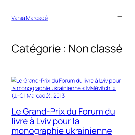
Aller
au
Vania Marcadé
contenu
Catégorie :
Non classé
Le Grand-Prix du Forum du
livre à Lviv pour la
monographie ukrainienne