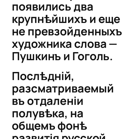
появились два
крупнѣйшихъ и еще
не превзойденныхъ
художника слова —
Пушкинъ и Гоголь.
Послѣдній,
разсматриваемый
въ отдаленіи
полувѣка, на
общемъ фонѣ
развитія русской