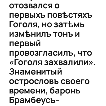
отозвался о
первыхъ повѣстяхъ
Гоголя, но затѣмъ
измѣнилъ тонъ и
первый
провозгласилъ, что
«Гоголя захвалили».
Знаменитый
острословъ своего
времени, баронъ
Брамбеусъ-