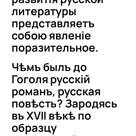
литературы
представляетъ
собою явленіе
поразительное.
Чѣмъ былъ до
Гоголя русскій
романъ, русская
повѣсть? Зародясь
въ XVII вѣкѣ по
образцу