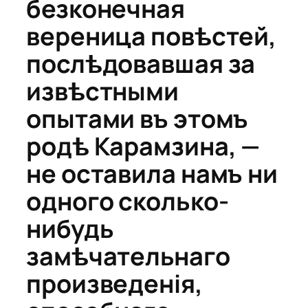
безконечная
вереница повѣстей,
послѣдовавшая за
извѣстными
опытами въ этомъ
родѣ Карамзина, —
не оставила намъ ни
одного сколько-
нибудь
замѣчательнаго
произведенія,