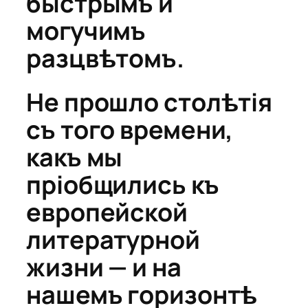
быстрымъ и
могучимъ
разцвѣтомъ.
Не прошло столѣтія
съ того времени,
какъ мы
пріобщились къ
европейской
литературной
жизни — и на
нашемъ горизонтѣ