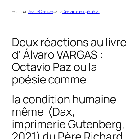
Écrit par
Jean-Claude
dans
Des arts en général
Deux réactions au livre
d’ Álvaro VARGAS :
Octavio Paz ou la
poésie comme
la condition humaine
même
(Dax,
imprimerie Gutenberg,
2021) du Père Richard