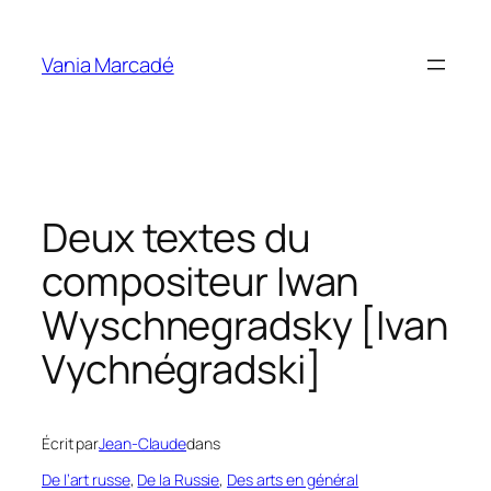
Aller
au
Vania Marcadé
contenu
Deux textes du
compositeur Iwan
Wyschnegradsky [Ivan
Vychnégradski]
Écrit par
Jean-Claude
dans
De l’art russe
, 
De la Russie
, 
Des arts en général