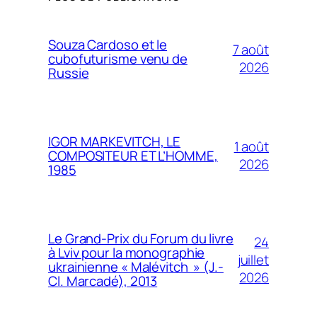
Souza Cardoso et le
7 août
cubofuturisme venu de
2026
Russie
IGOR MARKEVITCH, LE
1 août
COMPOSITEUR ET L’HOMME,
2026
1985
Le Grand-Prix du Forum du livre
24
à Lviv pour la monographie
juillet
ukrainienne « Malévitch » (J.-
2026
Cl. Marcadé), 2013