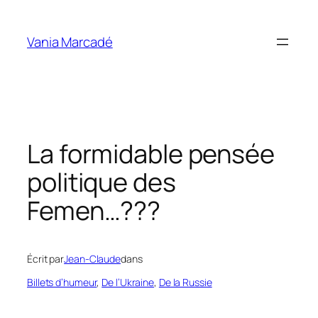
Aller
au
Vania Marcadé
contenu
La formidable pensée
politique des
Femen…???
Écrit par
Jean-Claude
dans
Billets d’humeur
, 
De l’Ukraine
, 
De la Russie