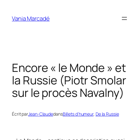
Aller
au
Vania Marcadé
contenu
Encore « le Monde » et
la Russie (Piotr Smolar
sur le procès Navalny)
Écrit par
Jean-Claude
dans
Billets d’humeur
, 
De la Russie