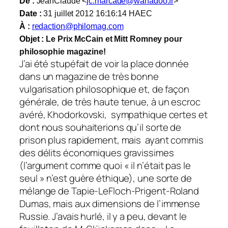
De :
JeanClaude <
jc.marcade@wanadoo.fr
>
Date :
31 juillet 2012 16:16:14 HAEC
À :
redaction@philomag.com
Objet :
Le Prix McCain et Mitt Romney pour
philosophie magazine!
J’ai été stupéfait de voir la place donnée
dans un magazine de très bonne
vulgarisation philosophique et, de façon
générale, de très haute tenue, à un escroc
avéré, Khodorkovski, sympathique certes et
dont nous souhaiterions qu’il sorte de
prison plus rapidement, mais ayant commis
des délits économiques gravissimes
(l’argument comme quoi « il n’était pas le
seul » n’est guère éthique), une sorte de
mélange de Tapie-LeFloch-Prigent-Roland
Dumas, mais aux dimensions de l’immense
Russie. J’avais hurlé, il y a peu, devant le