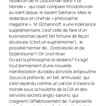
feuilleton de M. Glücksman dans « Le
Monde » , qui osait comparer Khodorkovski
au saint laïque, le savant Sakharov. Mais le
rédacteur en chef de « philosophie
magazine », M. Elchaninoff, a une indécence
supplémentaire, c’est celle de faire d’un
businessman,ayant fait fortune de façon
douteuse (c’est un euphémisme!), le
possible héritier de… Dostoïevski et de
Soljénitsyne!!! On croit rêver.
Où est la philosophie là-dedans? Il s’agit
tout bonnement d’une nouvelle
manifestation du lobby activiste antipoutine
(sous ce prétexte, en fait, antirusse) qui
s’est répandu comme un cancer à travers le
monde sous la houlette de la CIA et des
services secrets anglo-saxons, qui
craignent l’affaiblissement de l’unipolarité