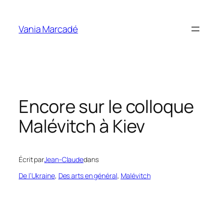
Aller
au
Vania Marcadé
contenu
Encore sur le colloque
Malévitch à Kiev
Écrit par
Jean-Claude
dans
De l’Ukraine
, 
Des arts en général
, 
Malévitch