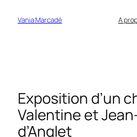
Aller
au
Vania Marcadé
A pro
contenu
Exposition d’un c
Valentine et Jean
d’Anglet