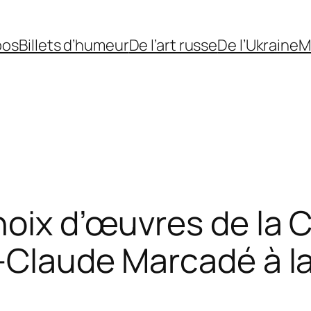
pos
Billets d’humeur
De l’art russe
De l’Ukraine
M
hoix d’œuvres de la C
-Claude Marcadé à la 