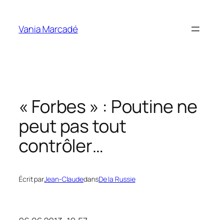
Aller
au
Vania Marcadé
contenu
« Forbes » : Poutine ne
peut pas tout
contrôler…
Écrit par
Jean-Claude
dans
De la Russie