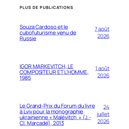
PLUS DE PUBLICATIONS
Souza Cardoso et le
7 août
cubofuturisme venu de
2026
Russie
IGOR MARKEVITCH, LE
1 août
COMPOSITEUR ET L’HOMME,
2026
1985
Le Grand-Prix du Forum du livre
24
à Lviv pour la monographie
juillet
ukrainienne « Malévitch » (J.-
2026
Cl. Marcadé), 2013