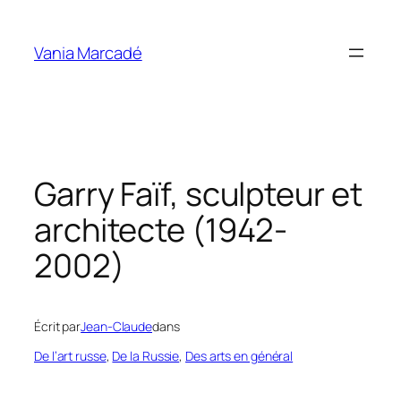
Aller
au
Vania Marcadé
contenu
Garry Faïf, sculpteur et
architecte (1942-
2002)
Écrit par
Jean-Claude
dans
De l’art russe
, 
De la Russie
, 
Des arts en général