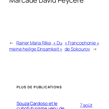
Marcadé David Peyceré
←
Rainer Maria Rilke, « Du
« Francophonie »
meine heilige Einsamkeit »
de Sokourov
→
PLUS DE PUBLICATIONS
Souza Cardoso et le
7 août
cubofuturisme venu de