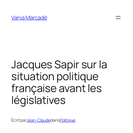
Aller
au
Vania Marcadé
contenu
Jacques Sapir sur la
situation politique
française avant les
législatives
Écrit par
Jean-Claude
dans
Politique