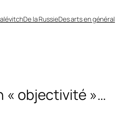
alévitch
De la Russie
Des arts en général
 « objectivité »…