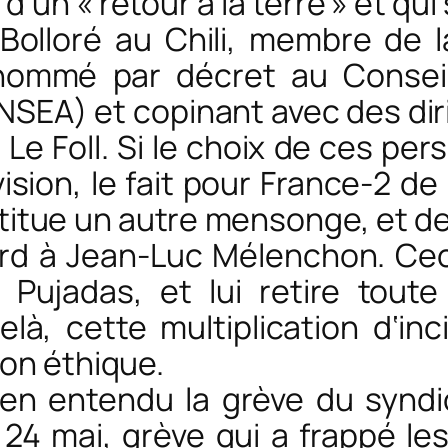
 d’un « retour à la terre » et qu
 Bolloré au Chili, membre de 
nommé par décret au Conseil 
FNSEA) et copinant avec des dir
 Le Foll. Si le choix de ces per
ision, le fait pour France-2 de
titue un autre mensonge, et de 
rd à Jean-Luc Mélenchon. Cec
 Pujadas, et lui retire toute
delà, cette multiplication d‘inc
son éthique.
ien entendu la grève du syndi
 24 mai, grève qui a frappé le