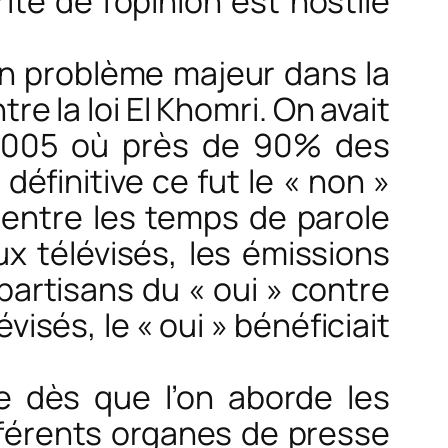
té de l’opinion est hostile
n problème majeur dans la
e la loi El Khomri. On avait
2005 où près de 90% des
 définitive ce fut le « non »
t entre les temps de parole
ux télévisés, les émissions
partisans du « oui » contre
isés, le « oui » bénéficiait
e dès que l’on aborde les
fférents organes de presse