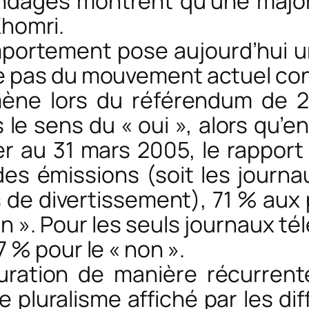
ndages montrent qu’une majori
 Khomri.
portement pose aujourd’hui u
te pas du mouvement actuel contr
mène lors du référendum de 
s le sens du « oui », alors qu’en
ier au 31 mars 2005, le rappor
es émissions (soit les journa
s de divertissement), 71 % aux 
 ». Pour les seuls journaux télév
 % pour le « non ».
uration de manière récurrent
 pluralisme affiché par les di