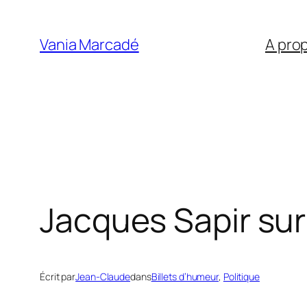
Aller
au
Vania Marcadé
A pro
contenu
Jacques Sapir sur 
Écrit par
Jean-Claude
dans
Billets d’humeur
, 
Politique