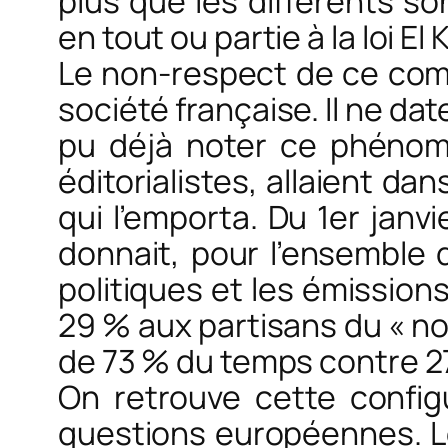
plus que les différents so
en tout ou partie à la loi El
Le non-respect de ce com
société française. Il ne da
pu déjà noter ce phéno
éditorialistes, allaient dan
qui l’emporta. Du 1er janv
donnait, pour l’ensemble d
politiques et les émission
29 % aux partisans du « non
de 73 % du temps contre 27
On retrouve cette config
questions européennes. Le