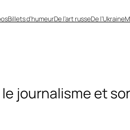
pos
Billets d’humeur
De l’art russe
De l’Ukraine
M
le journalisme et son