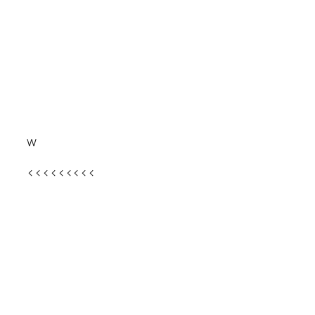
w
<<<<<<<
<<