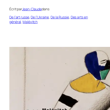
Écrit par
Jean-Claude
dans
De l’art russe
, 
De l’Ukraine
, 
De la Russie
, 
Des arts en
général
, 
Malévitch