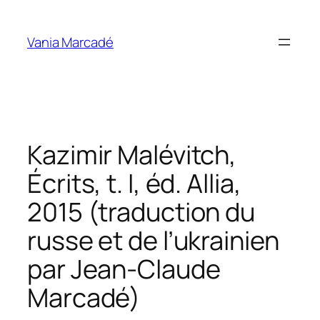
Aller
au
Vania Marcadé
contenu
Kazimir Malévitch,
Écrits, t. I, éd. Allia,
2015 (traduction du
russe et de l’ukrainien
par Jean-Claude
Marcadé)