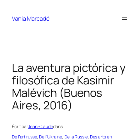
Aller
au
Vania Marcadé
contenu
La aventura pictórica y
filosófica de Kasimir
Malévich (Buenos
Aires, 2016)
Écrit par
Jean-Claude
dans
De l’art russe
, 
De l’Ukraine
, 
De la Russie
, 
Des arts en