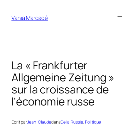
Aller
au
Vania Marcadé
contenu
La « Frankfurter
Allgemeine Zeitung »
sur la croissance de
l’économie russe
Écrit par
Jean-Claude
dans
De la Russie
, 
Politique