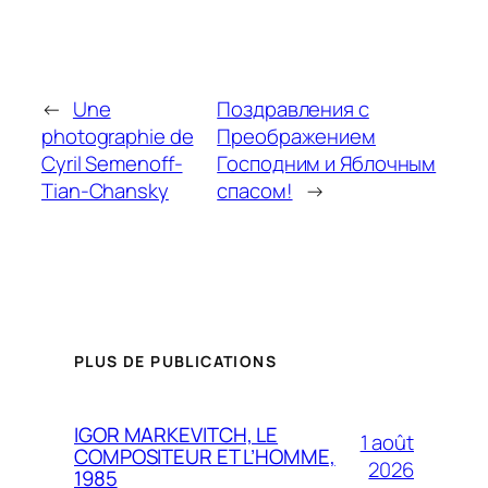
←
Une
Поздравления с
photographie de
Преображением
Cyril Semenoff-
Господним и Яблочным
Tian-Chansky
спасом!
→
PLUS DE PUBLICATIONS
IGOR MARKEVITCH, LE
1 août
COMPOSITEUR ET L’HOMME,
2026
1985