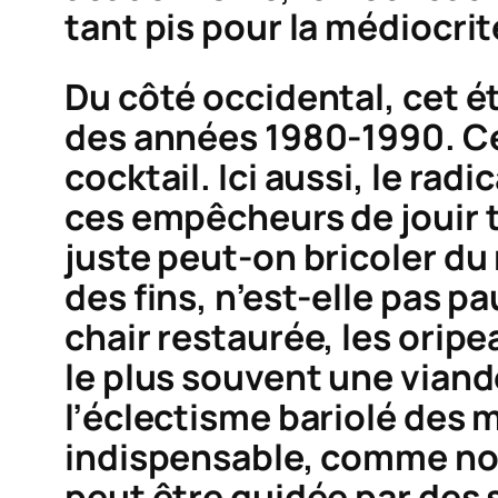
tant pis pour la médiocrité
Du côté occidental, cet é
des années 1980-1990. Cet
cocktail. Ici aussi, le ra
ces empêcheurs de jouir tr
juste peut-on bricoler du
des fins, n’est-elle pas p
chair restaurée, les oripea
le plus souvent une vian
l’éclectisme bariolé des m
indispensable, comme nous
peut être guidée par des 