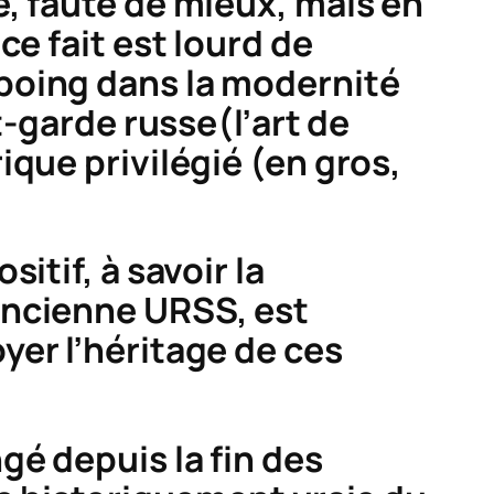
, faute de mieux, mais en
e fait est lourd de
poing dans la modernité
-garde russe
(l’
art de
ique privilégié (en gros,
itif, à savoir la
ancienne URSS, est
yer l’héritage de ces
gé depuis la fin des