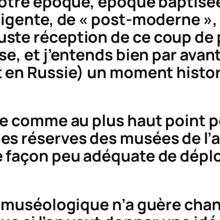
notre époque, époque baptisée
igente, de « post-moderne », c
ste réception de ce coup de 
sse
, et j’entends bien par
avant
it en Russie) un moment histor
e comme au plus haut point pos
es réserves des musées de l’
 façon peu adéquate de déplo
e muséologique n’a guère chan