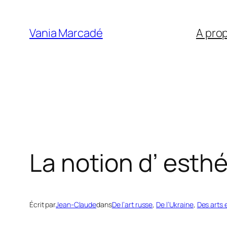
Aller
au
Vania Marcadé
A pro
contenu
La notion d’ esth
Écrit par
Jean-Claude
dans
De l’art russe
, 
De l’Ukraine
, 
Des arts 