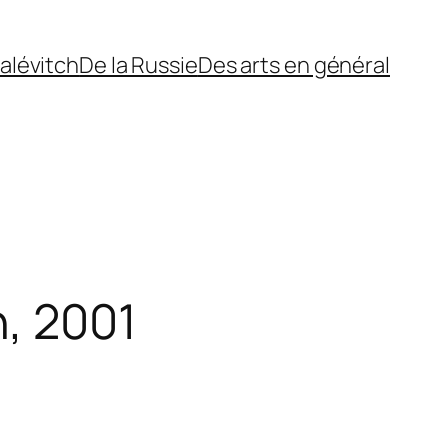
alévitch
De la Russie
Des arts en général
h, 2001