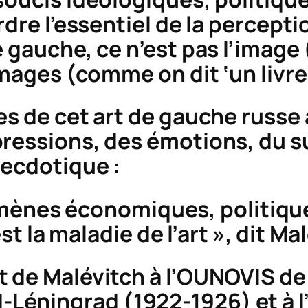
dre l’essentiel de la
perceptio
 gauche, ce n’est pas l’image 
images (comme on dit ‘un livr
es de cet art de gauche russe 
pressions, des émotions, du s
necdotique :
ènes économiques, politiques,
est la maladie de l’art », dit Ma
 de Malévitch à l’OUNOVIS de
éningrad (1922-1926) et à l’É