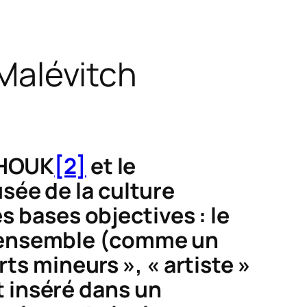
Malévitch
KHOUK
[2]
et le
sée de la culture
des bases objectives : le
n ensemble (comme un
rts mineurs », « artiste »
st inséré dans un