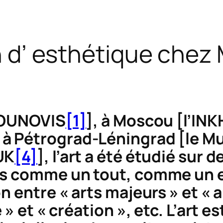
n d’ esthétique chez 
l’OUNOVIS
[1]
], à Moscou [l’IN
à Pétrograd-Léningrad [le Mu
UK
[4]
], l’art a été étudié sur 
ris comme un tout, comme u
n entre « arts majeurs » et « a
 » et « création », etc. L’art e