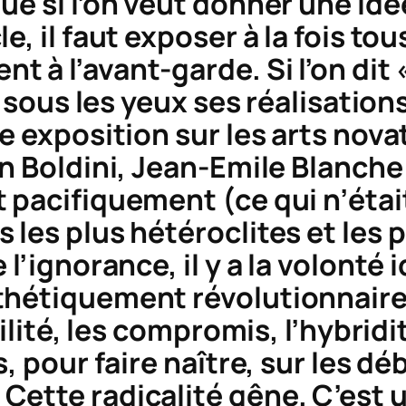
ue si l’on veut donner une id
, il faut exposer à la fois tou
 à l’avant-garde. Si l’on dit 
e sous les yeux ses réalisations
ne exposition sur les arts nov
on Boldini, Jean-Emile Blanche
pacifiquement (ce qui n’était 
les plus hétéroclites et les p
 l’ignorance, il y a la volonté
thétiquement révolutionnaire
cilité, les compromis, l’hybrid
, pour faire naître, sur les dé
Cette radicalité gêne. C’est 