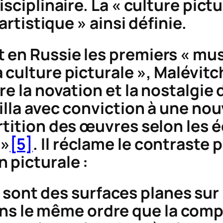
sciplinaire. La « culture pictu
artistique » ainsi définie.
 en Russie les premiers « mu
culture picturale », Malévitch
e la novation et la nostalgie d
ailla avec conviction à une no
tition des œuvres selon les éc
 »
[5]
. Il réclame le contraste
n picturale
:
sont des surfaces planes sur 
ns le même ordre que la comp