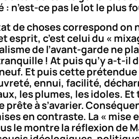
 : n’est-ce pas le lot le plus fo
tat de choses correspond on n
 esprit, c’est celui du « mixa
dicalisme de l’avant-garde ne p
anquille ! At puis qu’y a-t-il 
 neuf. Et puis cette prétendue
auvreté, ennui, facilité, déch
ux, les plumes, les idoles. Et t
de prête à s’avarier. Conséqu
ises en contraste. La « mise e
 le montre la réflexion de Ma
soucis idéologiques, politiqu