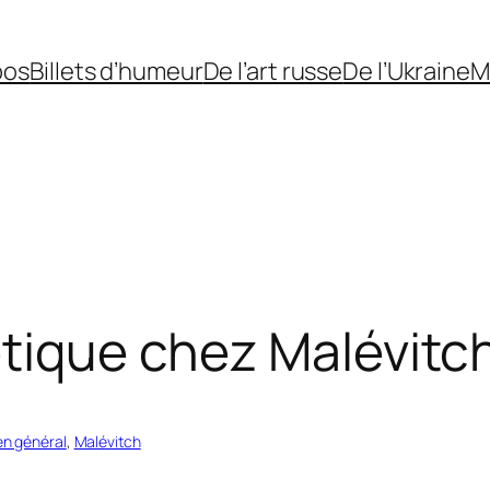
pos
Billets d’humeur
De l’art russe
De l’Ukraine
M
étique chez Malévitc
en général
, 
Malévitch