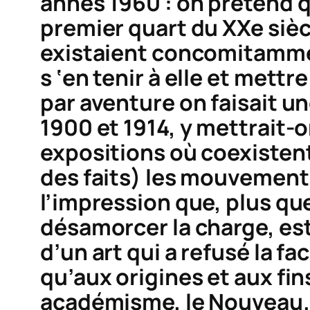
annes 1960 : on prétend q
premier quart du XXe siècle
existaient concomitamment
s ‘en tenir à elle et mettr
par aventure on faisait u
1900 et 1914, y mettrait-
expositions où coexistent 
des faits) les mouvements 
l’impression que, plus que
désamorcer la charge, es
d’un art qui a refusé la fa
qu’aux origines et aux fins
académisme, le Nouveau. 