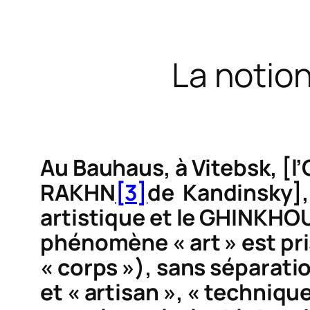
La notio
Au Bauhaus, à Vitebsk, [
RAKHN
[3]
de Kandinsky], 
artistique et le GHINKHO
phénomène « art » est p
« corps »), sans séparatio
et « artisan », « technique