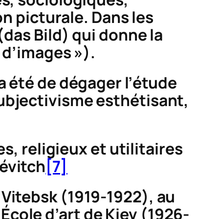
n picturale
. Dans les
(
das Bild
) qui donne la
e d’images »).
a été de dégager l’étude
ubjectivisme esthétisant,
 religieux et utilitaires
lévitch
[7]
 Vitebsk (1919-1922), au
cole d’art de Kiev (1926-