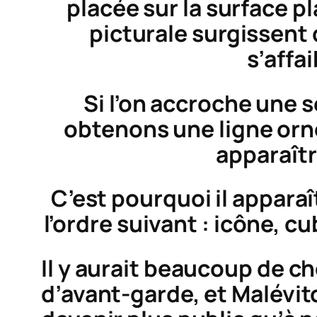
placée sur la surface pl
picturale surgissent
s’affa
Si l’on accroche une s
obtenons une ligne orne
apparaîtr
C’est pourquoi il appara
l’ordre suivant : icône, c
Il y aurait beaucoup de ch
d’avant-garde, et Malévitc