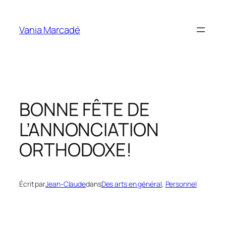
Aller
au
Vania Marcadé
contenu
BONNE FÊTE DE
L’ANNONCIATION
ORTHODOXE!
Écrit par
Jean-Claude
dans
Des arts en général
, 
Personnel