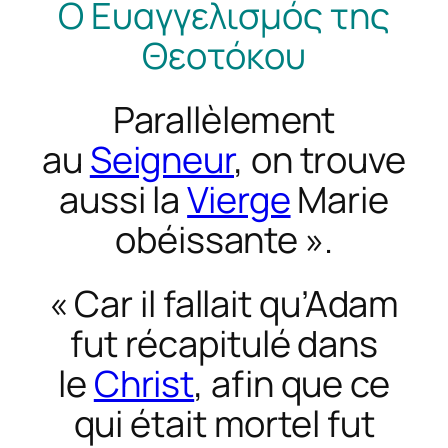
Ο Ευαγγελισμός της
Θεοτόκου
Parallèlement
au
Seigneur
, on trouve
aussi la
Vierge
Marie
obéissante ».
« Car il fallait qu’Adam
fut récapitulé dans
le
Christ
, afin que ce
qui était mortel fut