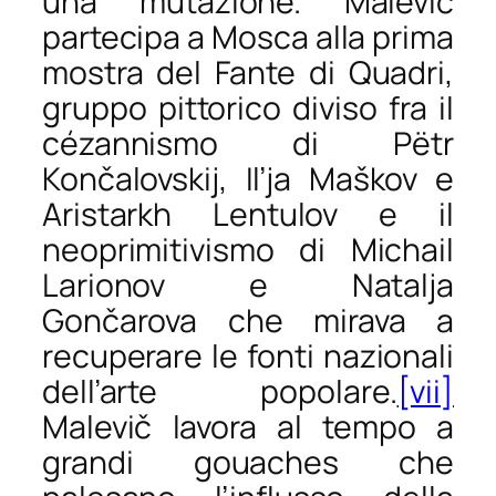
una mutazione. Malevič
partecipa a Mosca alla prima
mostra del Fante di Quadri,
gruppo pittorico diviso fra il
cézannismo di Pëtr
Končalovskij, Il’ja Maškov e
Aristarkh Lentulov e il
neoprimitivismo di Michail
Larionov e Natalja
Gončarova che mirava a
recuperare le fonti nazionali
dell’arte popolare.
[vii]
Malevič lavora al tempo a
grandi
gouaches
che