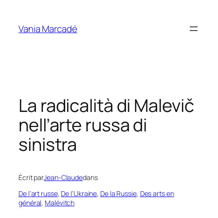
Aller
au
Vania Marcadé
contenu
La radicalità di Malevič
nell’arte russa di
sinistra
Écrit par
Jean-Claude
dans
De l’art russe
, 
De l’Ukraine
, 
De la Russie
, 
Des arts en
général
, 
Malévitch