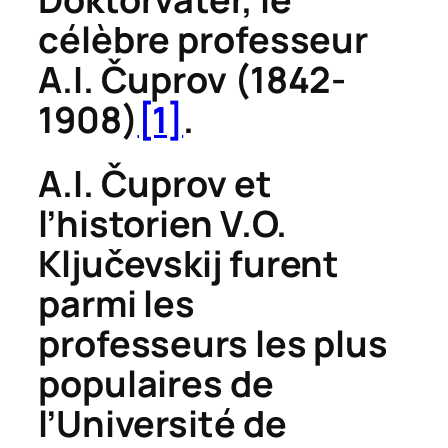
célèbre professeur
A.I.
Č
uprov (1842-
1908)
[1]
.
A.I.
Č
uprov et
l’historien V.O.
Klju
č
evskij furent
parmi les
professeurs les plus
populaires de
l’Université de