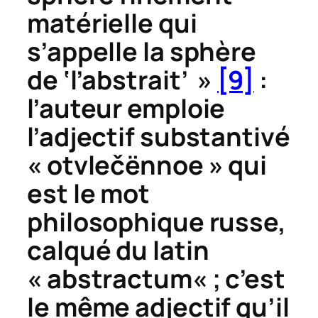
matérielle qui
s’appelle la sphère
de ‘l’abstrait’ »
[9]
:
l’auteur emploie
l’adjectif substantivé
«
otvle
č
ënnoe
» qui
est le mot
philosophique russe,
calqué du latin
«
abstractum
« ; c’est
le même adjectif qu’il