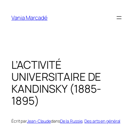
Aller
au
Vania Marcadé
contenu
L’ACTIVITÉ
UNIVERSITAIRE DE
KANDINSKY (1885-
1895)
Écrit par
Jean-Claude
dans
De la Russie
, 
Des arts en général