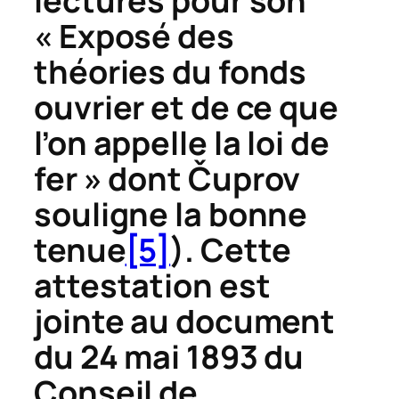
lectures pour son
« Exposé des
théories du fonds
ouvrier et de ce que
l’on appelle la loi de
fer » dont
Č
uprov
souligne la bonne
tenue
[5]
). Cette
attestation est
jointe au document
du 24 mai 1893 du
Conseil de