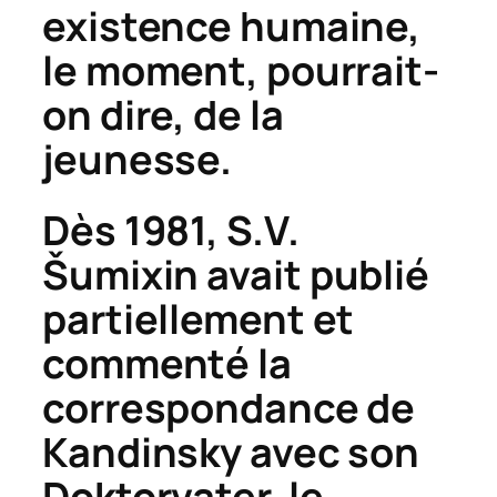
existence humaine,
le moment, pourrait-
on di
r
e, de la
jeunesse.
Dès 1981, S.V.
Š
umixin avait publié
partiellement et
commenté la
correspondance de
Kandinsky avec son
Doktorvater, le