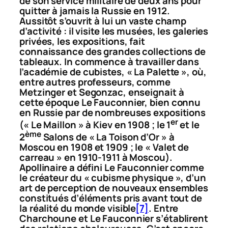
de son service militaire de deux ans pour
quitter à jamais la Russie en 1912.
Aussitôt s’ouvrit à lui un vaste champ
d’activité : il visite les musées, les galeries
privées, les expositions, fait
connaissance des grandes collections de
tableaux. In commence à travailler dans
l’académie de cubistes, « La Palette », où,
entre autres professeurs, comme
Metzinger et Segonzac, enseignait à
cette époque Le Fauconnier, bien connu
en Russie par de nombreuses expositions
er
(« Le Maillon » à Kiev en 1908 ; le 1
et le
ème
2
Salons de « La Toison d’Or » à
Moscou en 1908 et 1909 ; le « Valet de
carreau » en 1910-1911 à Moscou).
Apollinaire a défini Le Fauconnier comme
le créateur du « cubisme physique », d’un
art de perception de nouveaux ensembles
constitués d’éléments pris avant tout de
la réalité du monde visible
[7]
. Entre
Charchoune et Le Fauconnier s’établirent