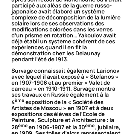
participé aux aléas de la guerre russo-
japonaise avait élaboré un système
complexe de décomposition de la lumière
solaire lors de ses observations des
modifications colorées dans les verres
d’un prisme en rotation… Yakoulov avait
déjà établi un système cohérent de ces
expériences quand il en fit la
démonstration chez les Delaunay
pendant l’été de 1913.
Survage connaissait également Larionov
avec lequel il avait exposé à «
Stefano
s »
en 1907-1908 et au premier « Valet de
carreau » en 1910-1911. Survage montra
ses travaux en Russie également à la
ème
4
exposition de la « Société des
Artistes de Moscou » en 1907 et à deux
expositions des élèves de l’Ecole de
Peinture, Sculpture et Architecture : la
ème
ème
28
en 1906-1907 et la 30
, jubilaire,
en 1909. Ses toiles d’alors représentaient