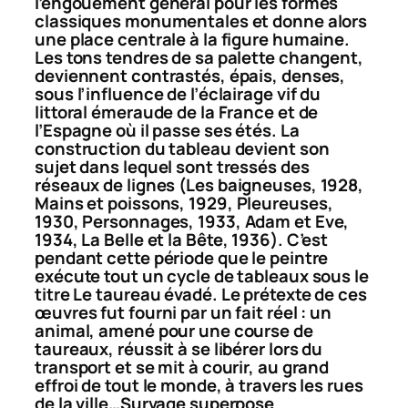
l’engouement général pour les formes
classiques monumentales et donne alors
une place centrale à la figure humaine.
Les tons tendres de sa palette changent,
deviennent contrastés, épais, denses,
sous l’influence de l’éclairage vif du
littoral émeraude de la France et de
l’Espagne où il passe ses étés. La
construction du tableau devient son
sujet dans lequel sont tressés des
réseaux de lignes (
Les baigneuses
, 1928,
Mains et poissons
, 1929,
Pleureuses
,
1930,
Personnages
, 1933,
Adam et Eve
,
1934,
La Belle et la Bête
, 1936). C’est
pendant cette période que le peintre
exécute tout un cycle de tableaux sous le
titre
Le taureau évadé
. Le prétexte de ces
œuvres fut fourni par un fait réel : un
animal, amené pour une course de
taureaux, réussit à se libérer lors du
transport et se mit à courir, au grand
effroi de tout le monde, à travers les rues
de la ville…Survage superpose