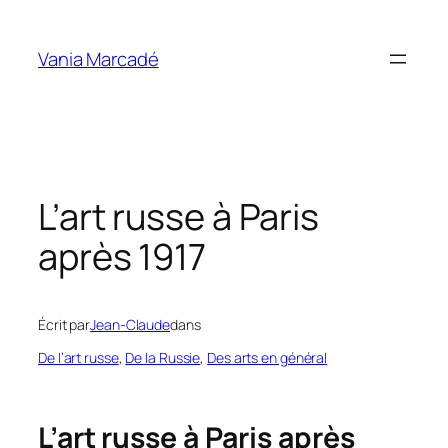
Aller
au
Vania Marcadé
contenu
L’art russe à Paris
après 1917
Écrit par
Jean-Claude
dans
De l’art russe
, 
De la Russie
, 
Des arts en général
L’art russe à Paris après