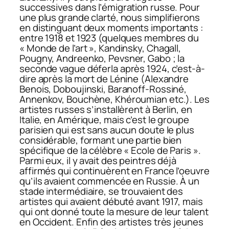
successives dans l’émigration russe. Pour
une plus grande clarté, nous simplifierons
en distinguant deux moments importants :
entre 1918 et 1923 (quelques membres du
« Monde de l’art », Kandinsky, Chagall,
Pougny, Andreenko, Pevsner, Gabo ; la
seconde vague déferla après 1924, c’est-à-
dire après la mort de Lénine (Alexandre
Benois, Doboujinski, Baranoff-Rossiné,
Annenkov, Bouchène, Khéroumian etc.). Les
artistes russes s’installèrent à Berlin, en
Italie, en Amérique, mais c’est le groupe
parisien qui est sans aucun doute le plus
considérable, formant une partie bien
spécifique de la célèbre « Ecole de Paris ».
Parmi eux, il y avait des peintres déjà
affirmés qui continuèrent en France l’oeuvre
qu’ils avaient commencée en Russie. À un
stade intermédiaire, se trouvaient des
artistes qui avaient débuté avant 1917, mais
qui ont donné toute la mesure de leur talent
en Occident. Enfin des artistes très jeunes