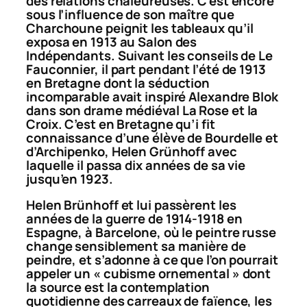
des relations chaleureuses. C’est encore
sous l’influence de son maître que
Charchoune peignit les tableaux qu’il
exposa en 1913 au Salon des
Indépendants. Suivant les conseils de Le
Fauconnier, il part pendant l’été de 1913
en Bretagne dont la séduction
incomparable avait inspiré Alexandre Blok
dans son drame médiéval
La Rose et la
Croix
. C’est en Bretagne qu’i fit
connaissance d’une élève de Bourdelle et
d’Archipenko, Helen Grünhoff avec
laquelle il passa dix années de sa vie
jusqu’en 1923.
Helen Brünhoff et lui passèrent les
années de la guerre de 1914-1918 en
Espagne, à Barcelone, où le peintre russe
change sensiblement sa manière de
peindre, et s’adonne à ce que l’on pourrait
appeler un « cubisme ornemental » dont
la source est la contemplation
quotidienne des carreaux de faïence, les