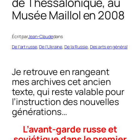
de Thessalonique, au
Musée Maillol en 2008
Écrit par
Jean-Claude
dans
De l’art russe
, 
De l’Ukraine
, 
De la Russie
, 
Des arts en général
Je retrouve en rangeant
mes archives cet ancien
texte, qui reste valable pour
l’instruction des nouvelles
générations…
L’avant-garde russe et
soviétique dans le premier