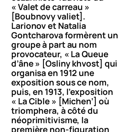
« Valet de carreau »
[
Boubnovy valiet
].
Larionov et Natalia
Gontcharova formèrent un
groupe à part au nom
provocateur, « La Queue
d’âne » [
Osliny khvost
] qui
organisa en 1912 une
exposition sous ce nom,
puis, en 1913, l’exposition
« La Cible » [
Michen’
] où
triomphera, à côté du
néoprimitivisme, la
première non-figuration