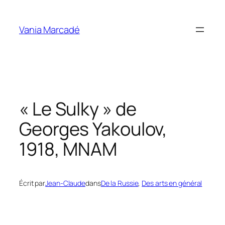
Aller
au
Vania Marcadé
contenu
« Le Sulky » de
Georges Yakoulov,
1918, MNAM
Écrit par
Jean-Claude
dans
De la Russie
, 
Des arts en général