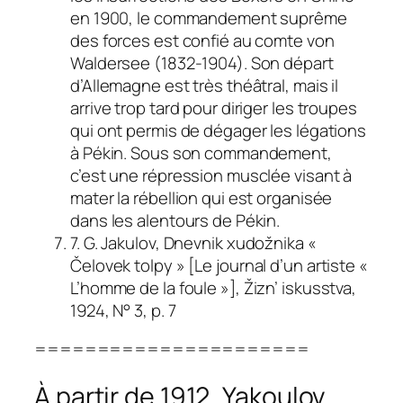
en 1900, le commandement suprême
des forces est confié au comte von
Waldersee (1832-1904). Son départ
d’Allemagne est très théâtral, mais il
arrive trop tard pour diriger les troupes
qui ont permis de dégager les légations
à Pékin. Sous son commandement,
c’est une répression musclée visant à
mater la rébellion qui est organisée
dans les alentours de Pékin.
7. G. Jakulov,
Dnevnik xudožnika
«
Čelovek tolpy
» [Le journal d’un artiste «
L’homme de la foule »],
Žizn’ iskusstva
,
1924, N° 3, p. 7
======================
À partir de 1912, Yakoulov