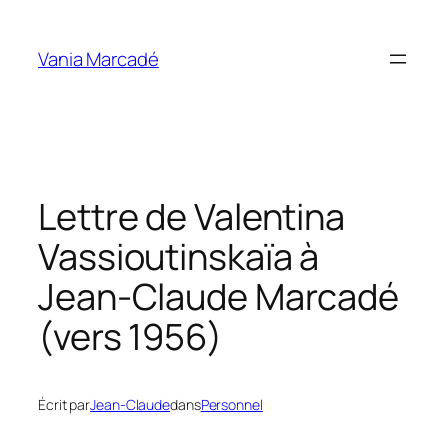
Aller
au
Vania Marcadé
contenu
Lettre de Valentina
Vassioutinskaïa à
Jean-Claude Marcadé
(vers 1956)
Écrit par
Jean-Claude
dans
Personnel