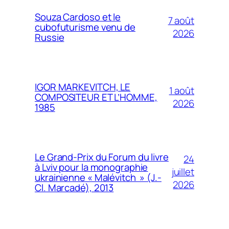
Souza Cardoso et le
7 août
cubofuturisme venu de
2026
Russie
IGOR MARKEVITCH, LE
1 août
COMPOSITEUR ET L’HOMME,
2026
1985
Le Grand-Prix du Forum du livre
24
à Lviv pour la monographie
juillet
ukrainienne « Malévitch » (J.-
2026
Cl. Marcadé), 2013