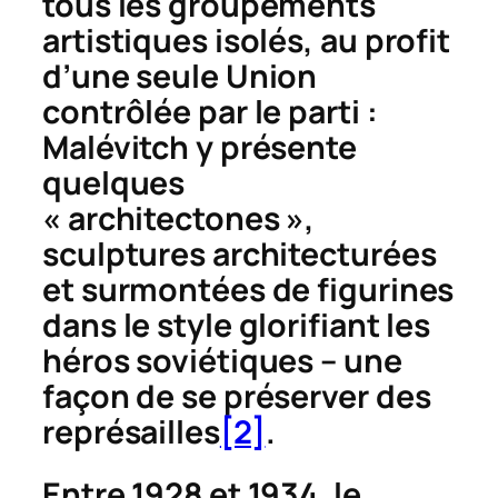
tous les groupements
artistiques isolés, au profit
d’une seule Union
contrôlée par le parti :
Malévitch y présente
quelques
«
architectones
»,
sculptures architecturées
et surmontées de figurines
dans le style glorifiant les
héros soviétiques – une
façon de se préserver des
représailles
[2]
.
Entre 1928 et 1934, le