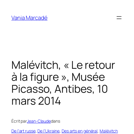
Aller
au
Vania Marcadé
contenu
Malévitch, « Le retour
à la figure », Musée
Picasso, Antibes, 10
mars 2014
Écrit par
Jean-Claude
dans
De l’art russe
, 
De l’Ukraine
, 
Des arts en général
, 
Malévitch