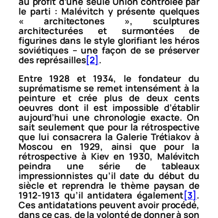
au profit d’une seule Union contrôlée par
le parti : Malévitch y présente quelques
«
architectones
», sculptures
architecturées et surmontées de
figurines dans le style glorifiant les héros
soviétiques – une façon de se préserver
des représailles
[2]
.
Entre 1928 et 1934, le fondateur du
suprématisme se remet intensément à la
peinture et crée plus de deux cents
oeuvres dont il est impossible d’établir
aujourd’hui une chronologie exacte. On
sait seulement que pour la rétrospective
que lui consacrera la Galerie Trétiakov à
Moscou en 1929, ainsi que pour la
rétrospective à Kiev en 1930, Malévitch
peindra une série de tableaux
impressionnistes qu’il date du début du
siècle et reprendra le thème paysan de
1912-1913 qu’il antidatera également
[3]
.
Ces antidatations peuvent avoir procédé,
dans ce cas, de la volonté de donner à son