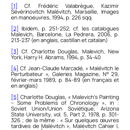
[1]
Cf. Frédéric Valabrègue,
Kazimir
Sévérinovitch Malévitch
, Marseille, Images
en manoeuvres, 1994, p. 226 sqq.
[2]
Ibidem
, p. 251-252; сf. les catalogues
Malevich
, Barcelone, La Pedrera, 2006, p.
213-237 (en anglais, castillan et catalan)
[3]
Cf. Charlotte Douglas,
Malevich
, New
York, Harry H. Abrams, 1994, p. 34-40
[4]
Cf. Jean-Claude Marcadé, « Malévitch le
Perturbateur »,
Galeries Magazine
, N° 29,
février-mars 1989, p. 84-89 (en français et
en anglais)
[5]
Charlotte Douglas, « Malevich’s Painting
– Some Problems of Chronology », in :
Soviet Union/Union Soviétique
, Arizona
State University, vol. 5, Part 2, 1978, p. 301-
326 ; de la même : « Sur quelques œuvres
tardives de Malévitch »,
Malévitch Cahier I
,