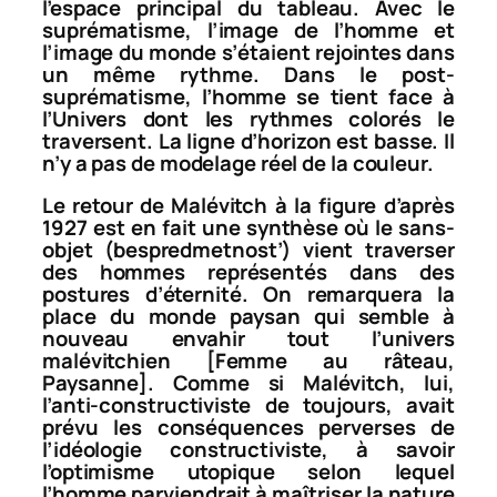
l’espace principal du tableau. Avec le
suprématisme, l’image de l’homme et
l’image du monde s’étaient rejointes dans
un même rythme. Dans le post-
suprématisme, l’homme se tient face à
l’Univers dont les rythmes colorés le
traversent. La ligne d’horizon est basse. Il
n’y a pas de modelage réel de la couleur.
Le retour de Malévitch à la figure d’après
1927 est en fait une synthèse où le sans-
objet (
bespredmetnost’
) vient traverser
des hommes représentés dans des
postures d’éternité. On remarquera la
place du monde paysan qui semble à
nouveau envahir tout l’univers
malévitchien [
Femme au râteau
,
Paysanne
]. Comme si Malévitch, lui,
l’anti-constructiviste de toujours, avait
prévu les conséquences perverses de
l’idéologie constructiviste, à savoir
l’optimisme utopique selon lequel
l’homme parviendrait à maîtriser la nature