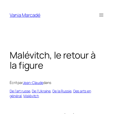
Aller
au
Vania Marcadé
contenu
Malévitch, le retour à
la figure
Écrit par
Jean-Claude
dans
De l’art russe
, 
De l’Ukraine
, 
De la Russie
, 
Des arts en
général
, 
Malévitch