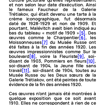
culture picturale qu’elles représentaient
et non selon leur date d’exécution. Ainsi
le fameux
Faucheur
de la Galerie
Trétiakov, qui était devenu une tarte à la
crème iconographique, fut désormais
daté de 1928-1929 et non de 1909. Et
pourtant, Malévitch avait bien indiqué au
bas du tableau « motif de 1909 »
[5]
. Des
œuvres comme le
Charpentier
[6]
, les
Moissonneuses
[7]
du Musée Russe ont
été faites à la fin des années 1920. Les
œuvres impressionnistes comme
Sur le
boulevard
[8]
, voire la
Fleuriste
[9]
, soi-
disant de 1903,
Pommiers en fleurs
[10]
,
soi-disant de 1904, la
Jeune fille sans
travail
[11]
, soi-disant de 1904, toutes au
Musée Russe ou les
Deux sœurs
de la
Galerie Trétiakov, ont été peintes de toute
évidence de la fin des années 1920.
Ces œuvres n’ont jamais été montrées à
quelque exposition que ce soit avant
1910. Elles ne correspondent à rien de ce