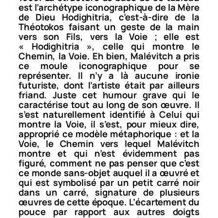
est l’archétype iconographique de la
Mère
de Dieu Hodighitria
, c’est-à-dire de la
Théotokos
faisant un geste de la main
vers son Fils, vers la Voie ; elle est
«
Hodighitria
», celle qui montre le
Chemin, la Voie. Eh bien, Malévitch a pris
ce moule iconographique pour se
représenter. Il n’y a là aucune ironie
futuriste, dont l’artiste était par ailleurs
friand. Juste cet humour grave qui le
caractérise tout au long de son œuvre. Il
s’est naturellement identifié à Celui qui
montre la Voie, il s’est, pour mieux dire,
approprié ce modèle métaphorique : et la
Voie, le Chemin vers lequel Malévitch
montre et qui n’est évidemment pas
figuré, comment ne pas penser que c’est
ce monde sans-objet auquel il a œuvré et
qui est symbolisé par un petit carré noir
dans un carré, signature de plusieurs
œuvres de cette époque. L’écartement du
pouce par rapport aux autres doigts