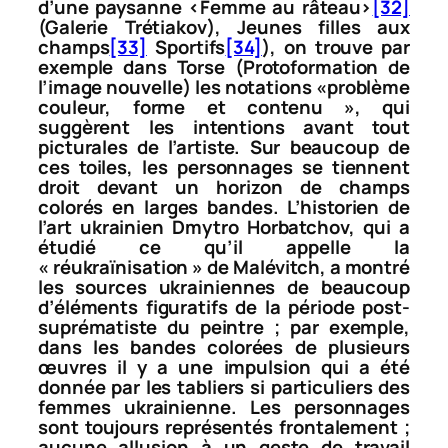
d’une paysanne <Femme au râteau>
[32]
(Galerie Trétiakov),
Jeunes filles aux
champs
[33]
Sportifs
[34]
), on trouve par
exemple dans
Torse (Protoformation de
l’image nouvelle
) les notations «problème
couleur, forme et contenu », qui
suggèrent les intentions avant tout
picturales de l’artiste. Sur beaucoup de
ces toiles, les personnages
se tiennent
droit devant un horizon de champs
colorés en larges bandes. L’historien de
l’art ukrainien Dmytro Horbatchov, qui a
étudié ce qu’il appelle la
« réukraïnisation » de Malévitch, a montré
les sources ukrainiennes de beaucoup
d’éléments figuratifs de la période post-
suprématiste du peintre ; par exemple,
dans les bandes colorées de plusieurs
œuvres il y a une impulsion qui a été
donnée par les tabliers si particuliers des
femmes ukrainienne. Les personnages
sont toujours représentés frontalement ;
aucune allusion à un geste de travail