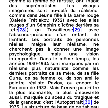
comme la femme de l’artiste, ont l’habit
des suprématistes. Les visages
imaginaires sont au-delà du réalisme,
comme dans
Jeune fille à la barre rouge
(Galerie Trétiakov, 1932) avec les ailes
rouges d‘un Séraphin
d’icône derrière sa
tête
[28]
) ou
Travailleuse
[29]
avec
l’absence-présence d’un enfant, de
l’Enfant. Les portraits de personnes
réelles, malgré leur réalisme, ne
cherchent pas à donner une image
psychologique, mais une vision
intemporelle. Dans le même temps, les
années 1930-1934 sont marquées par un
réalisme plus naturaliste comme les
derniers portraits de sa mère, de sa fille
Ouna, de sa femme ou de son ami le
peintre réaliste Pavlov, ou encore le
Forgeron
de 1933. Mais l’œuvre peut-être
la plus étonnante, la plus émouvante
aussi, marquée du sceau du tragique et
de la grandeur, c’est l’
Autoportrait
[30]
de
1933. La structure de base de ce tableau