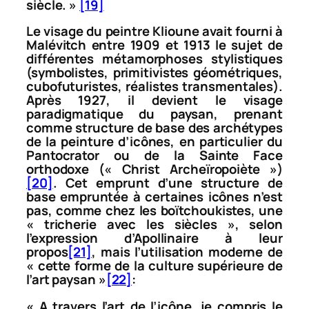
siècle. »
[19]
Le visage du peintre Klioune avait fourni à
Malévitch entre 1909 et 1913 le sujet de
différentes métamorphoses stylistiques
(symbolistes, primitivistes géométriques,
cubofuturistes, réalistes transmentales).
Après 1927, il devient le visage
paradigmatique du paysan, prenant
comme structure de base des archétypes
de la peinture d’icônes, en particulier du
Pantocrator
ou de la
Sainte Face
orthodoxe (« Christ Archeïropoiète »)
[20]
. Cet emprunt d’une structure de
base empruntée à certaines icônes n’est
pas, comme chez les boïtchoukistes, une
« tricherie avec les siècles », selon
l’expression d’Apollinaire à leur
propos
[21]
, mais l’utilisation moderne de
« cette forme de la culture supérieure de
l’art paysan »
[22]
:
« A travers l’art de l’icône, je compris le