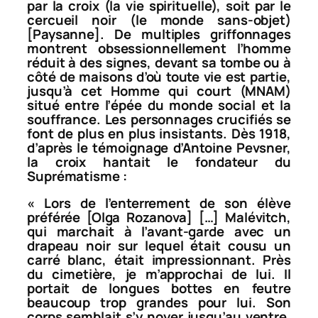
par la croix (la vie spirituelle), soit par le
cercueil noir (le monde sans-objet)
[
Paysanne
]. De multiples griffonnages
montrent obsessionnellement l’homme
réduit à des signes, devant sa tombe ou à
côté de maisons d’où toute vie est partie,
jusqu’à cet
Homme qui court
(MNAM)
situé entre l’épée du monde social et la
souffrance. Les personnages crucifiés se
font de plus en plus insistants. Dès 1918,
d’après le témoignage d’Antoine Pevsner,
la croix hantait le fondateur du
Suprématisme :
« Lors de l’enterrement de son élève
préférée [Olga Rozanova] […] Malévitch,
qui marchait à l’avant-garde avec un
drapeau noir sur lequel était cousu un
carré blanc, était impressionnant. Près
du cimetière, je m’approchai de lui. Il
portait de longues bottes en feutre
beaucoup trop grandes pour lui. Son
corps semblait s’y noyer jusqu’au ventre.