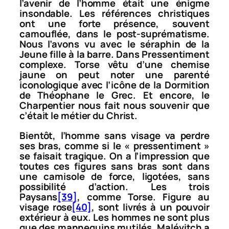
l’avenir de l’homme était une énigme
insondable. Les références christiques
ont une forte présence, souvent
camouflée, dans le post-suprématisme.
Nous l’avons vu avec le séraphin de la
Jeune fille à la barre
. Dans
Pressentiment
complexe. Torse vêtu d’une chemise
jaune
on peut noter une parenté
iconologique avec l’icône de la
Dormition
de Théophane le Grec. Et encore, le
Charpentier
nous fait nous souvenir que
c’était le métier du Christ.
Bientôt, l’homme sans visage va perdre
ses bras, comme si le « pressentiment »
se faisait tragique. On a l’impression que
toutes ces figures sans bras sont dans
une camisole de force, ligotées, sans
possibilité d’action. Les trois
Paysans
[39]
, comme
Torse. Figure au
visage rose
[40]
, sont livrés à un pouvoir
extérieur à eux. Les hommes ne sont plus
que des mannequins mutilés. Malévitch a