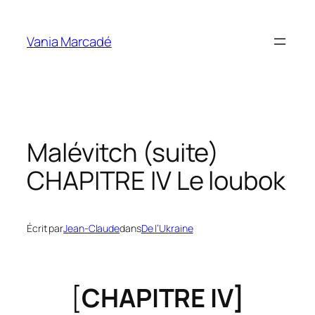
Aller
au
Vania Marcadé
contenu
Malévitch (suite)
CHAPITRE IV Le loubok
Écrit par
Jean-Claude
dans
De l’Ukraine
[
CHAPITRE IV]