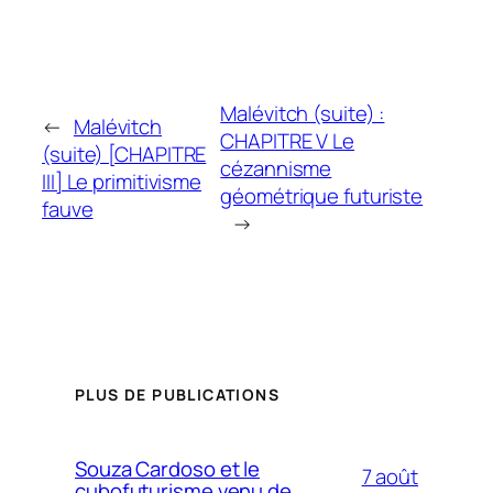
Malévitch (suite) :
←
Malévitch
CHAPITRE V Le
(suite) [CHAPITRE
cézannisme
III] Le primitivisme
géométrique futuriste
fauve
→
PLUS DE PUBLICATIONS
Souza Cardoso et le
7 août
cubofuturisme venu de