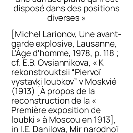
disposé dans des positions
diverses »
[Michel Larionov,
Une avant-
garde explosive
, Lausanne,
L’Âge d’homme, 1978, p. 118 ;
cf. E.B. Ovsiannikova, « K
rekonstrouktsii “Piervoï
vystavki loubkov” v Moskvié
(1913) [À propos de la
reconstruction de la «
Première exposition de
loubki » à Moscou en 1913],
in I.E. Danilova,
Mir narodnoï