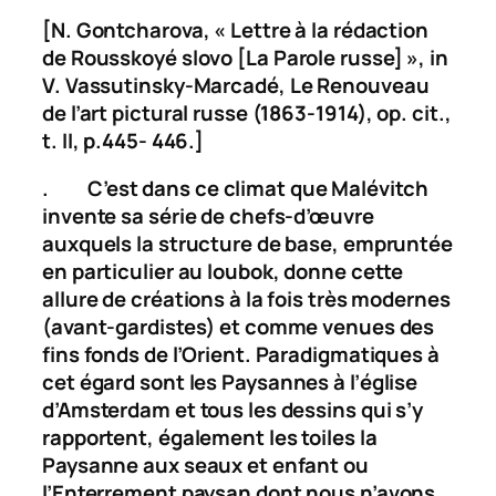
[N. Gontcharova, « Lettre à la rédaction
de
Rousskoyé slovo
[La Parole russe] », in
V. Vassutinsky-Marcadé,
Le Renouveau
de l’art pictural russe (1863-1914)
, op. cit.,
t. II, p.445- 446.]
. C’est dans ce climat que Malévitch
invente sa série de chefs-d’œuvre
auxquels la structure de base, empruntée
en particulier au loubok, donne cette
allure de créations à la fois très modernes
(avant-gardistes) et comme venues des
fins fonds de l’Orient. Paradigmatiques à
cet égard sont les
Paysannes à l’église
d’Amsterdam et tous les dessins qui s’y
rapportent, également les toiles la
Paysanne aux seaux et enfant
ou
l’
Enterrement paysan
dont nous n’avons