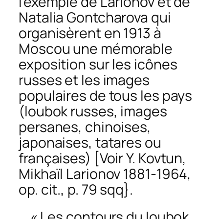
l’exemple de Larionov et de
Natalia Gontcharova qui
organisèrent en 1913 à
Moscou une mémorable
exposition sur les icônes
russes et les images
populaires de tous les pays
(loubok russes, images
persanes, chinoises,
japonaises, tatares ou
françaises) [Voir Y. Kovtun,
Mikhaïl Larionov 1881-1964
,
op. cit.
, p. 79 sqq}.
« Les contours du loubok