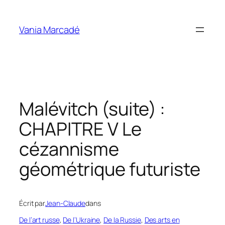
Aller
au
Vania Marcadé
contenu
Malévitch (suite) :
CHAPITRE V Le
cézannisme
géométrique futuriste
Écrit par
Jean-Claude
dans
De l’art russe
, 
De l’Ukraine
, 
De la Russie
, 
Des arts en