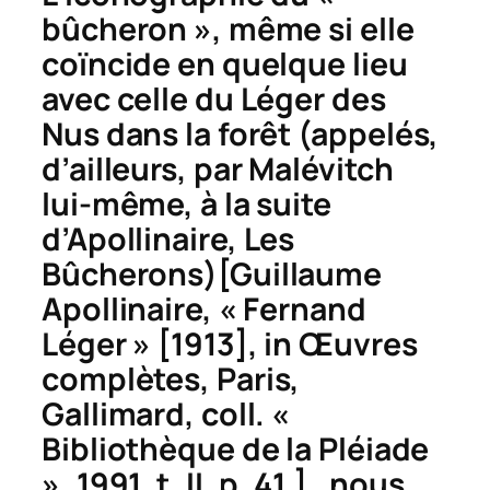
bûcheron », même si elle
coïncide en quelque lieu
avec celle du Léger des
Nus dans la forêt
(appelés,
d’ailleurs, par Malévitch
lui-même, à la suite
d’Apollinaire,
Les
Bûcherons
)
[Guillaume
Apollinaire, « Fernand
Léger » [1913], in
Œuvres
complètes
, Paris,
Gallimard, coll. «
Bibliothèque de la Pléiade
», 1991, t. II, p. 41.]
, nous