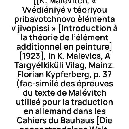
[
[K. Malévitch, «
Vvédiéniyé v téoriyou
pribavotchnovo èlémenta
v jivopissi » [Introduction à
l
a théorie de l’élément
additionnel en peinture]
[1923], in K. Malevics, A
Targyélkiküli Vilag, Mainz,
Florian Kypferberg, p. 37
(fac-similé des épreuves
du texte de Malévitch
utilisé pour la traduction
en allemand dans les
Cahiers du Bauhaus [
Die