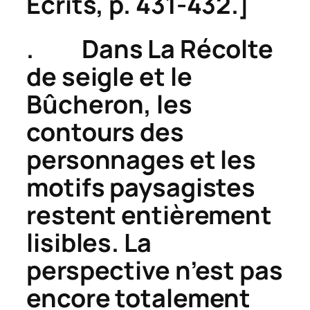
Écrits
, p. 431-432.]
. Dans
La Récolte
d
e seigle
et le
Bûcheron,
les
contours des
personnages et les
motifs paysagistes
restent entièrement
lisibles. La
perspective n’est pas
encore totalement