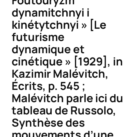
Foutouryzm
dynamitchnyi i
kinétytchnyi » [Le
futurisme
dynamique et
cinétique » [1929], in
Kazimir Malévitch,
Écrits
, p. 545 ;
Malévitch parle ici du
tableau de Russolo,
Synthèse des
mouvements d’une