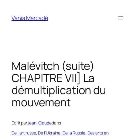
Aller
au
Vania Marcadé
contenu
Malévitch (suite)
CHAPITRE VII] La
démultiplication du
mouvement
Écrit par
Jean-Claude
dans
De l’art russe
, 
De l’Ukraine
, 
De la Russie
, 
Des arts en