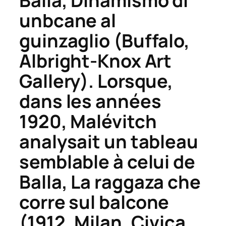
Balla,
Dinamismo di
unb
cane al
guinzaglio
(Buffalo,
Albright-Knox Art
Gallery). Lorsque,
dans les années
1920, Malévitch
analysait un tableau
semblable à celui de
Balla,
La raggaza che
corre sul
balcone
(1912, Milan, Civica