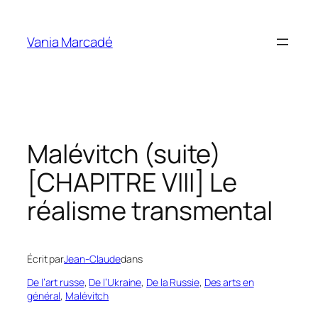
Aller
au
Vania Marcadé
contenu
Malévitch (suite)
[CHAPITRE VIII] Le
réalisme transmental
Écrit par
Jean-Claude
dans
De l’art russe
, 
De l’Ukraine
, 
De la Russie
, 
Des arts en
général
, 
Malévitch