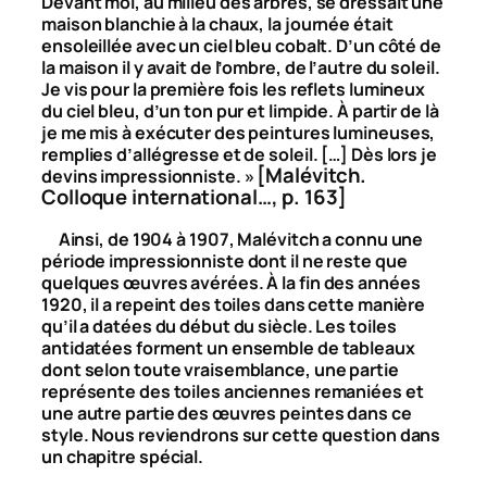
Devant moi, au milieu des arbres, se dressait une
maison blanchie à la chaux, la journée était
ensoleillée avec un ciel bleu cobalt. D’un côté de
la maison il y avait de l’ombre, de l’autre du soleil.
Je vis pour la première fois les reflets lumineux
du ciel bleu, d’un ton pur et limpide. À partir de là
je me mis à exécuter des peintures lumineuses,
remplies d’allégresse et de soleil. […] Dès lors
je
[Malévitch.
devins impressionniste. »
Colloque international…, p. 163]
Ainsi, de 1904 à 1907, Malévitch a connu une
période impressionniste dont il ne reste que
quelques œuvres avérées. À la fin des années
1920, il a repeint des toiles dans cette manière
qu’il a datées du début du siècle. Les toiles
antidatées forment un ensemble de tableaux
dont selon toute vraisemblance, une partie
représente des toiles anciennes remaniées et
une autre partie des œuvres peintes dans ce
style. Nous reviendrons sur cette question dans
un chapitre spécial.