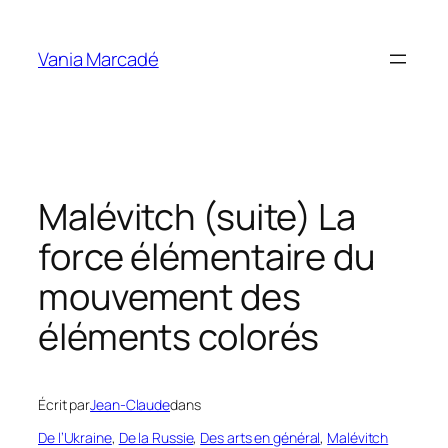
Aller
au
Vania Marcadé
contenu
Malévitch (suite) La
force élémentaire du
mouvement des
éléments colorés
Écrit par
Jean-Claude
dans
De l’Ukraine
, 
De la Russie
, 
Des arts en général
, 
Malévitch