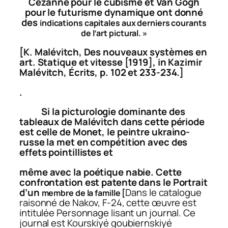
Cézanne pour le cubisme et Van Gogh
pour le futurisme dynamique ont donné
des
indications capitales aux derniers courants
de l’art pictural. »
[K. Malévitch,
Des nouveaux systèmes en
art. Statique et vitesse
[1919], in Kazimir
Malévitch,
Écrits
, p. 102 et 233-234.]
.
Si la picturologie dominante des
tableaux de Malévitch dans cette période
est celle
de Monet, le peintre ukraino-
russe la met en compétition avec des
effets pointillistes et
même avec la poétique nabie. Cette
confrontation est patente dans le
Portrait
d’un
Dans le catalogue
membre de la famille
[
raisonné de Nakov, F-24, cette œuvre est
intitulée
Personnage lisant un journal.
Ce
journal est
Kourskiyé goubiernskiyé