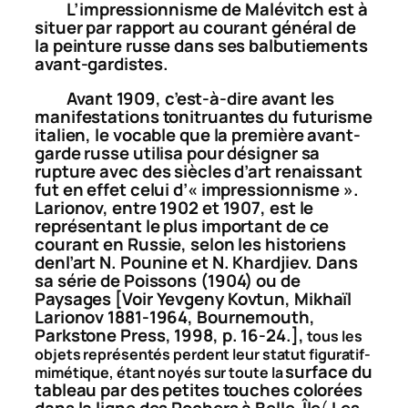
L’impressionnisme de Malévitch est à
situer par rapport au courant général de
la peinture russe dans ses balbutiements
avant-gardistes.
Avant 1909, c’est-à-dire avant les
manifestations tonitruantes du futurisme
italien, le vocable que la première avant-
garde russe utilisa pour désigner sa
rupture avec des siècles d’art renaissant
fut en effet celui d’« impressionnisme ».
Larionov, entre 1902 et 1907, est le
représentant le plus important de ce
courant en Russie, selon les historiens
denl’art N. Pounine et N. Khardjiev. Dans
sa série de
Poissons
(1904) ou de
Paysages
[Voir Yevgeny Kovtun, Mikhaïl
Larionov 1881-1964, Bournemouth,
Parkstone Press, 1998, p. 16-24.],
tous les
objets représentés perdent leur statut figuratif-
surface du
mimétique, étant noyés sur toute la
tableau par des petites touches colorées