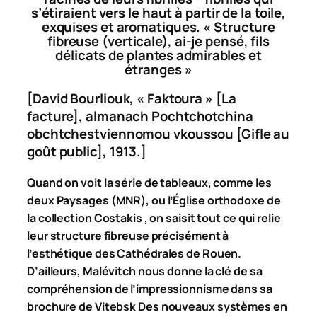
s’étiraient vers le
haut à partir de la toile,
exquises et aromatiques. « Structure
fibreuse (verticale), ai-
je pensé, fils
délicats de plantes admirables et
étranges »
[David Bourliouk, « Faktoura » [La
facture], almanach
Pochtchotchina
obchtchestviennomou vkoussou
[Gifle au
goût public], 1913.]
Quand on voit la série de tableaux, comme les
deux
Paysages (
MNR), ou l’
Église orthodoxe
de
la collection Costakis , on saisit tout ce qui relie
leur structure fibreuse précisément à
l’esthétique des
Cathédrales de Rouen.
D’ailleurs, Malévitch nous donne la clé de sa
compréhension de l’impressionnisme dans sa
brochure de Vitebsk
Des nouveaux systèmes en