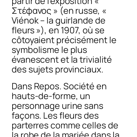
partir de l’exposition «
Στέφανος » (en russe, «
Viénok – la guirlande de
fleurs »), en 1907, où se
côtoyaient précisément le
symbolisme le plus
évanescent et la trivialité
des sujets provinciaux.
Dans
Repos. Société en
hauts-de-forme
, un
personnage urine sans
façons. Les fleurs des
parterres comme celles de
la robe de la mariée dans la