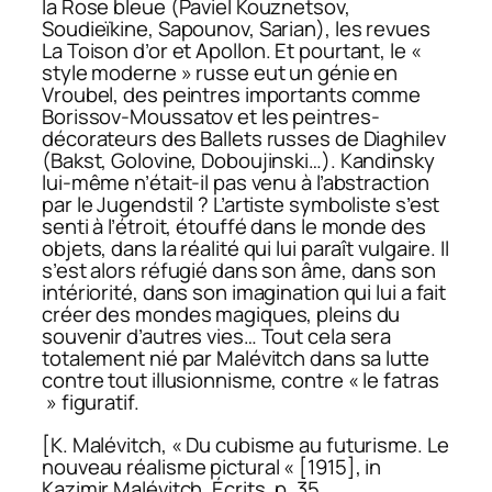
la Rose bleue (Paviel Kouznetsov,
Soudieïkine, Sapounov, Sarian), les revues
La Toison d’or
et
Apollon
. Et pourtant, le «
style moderne » russe eut un génie en
Vroubel, des peintres importants comme
Borissov-Moussatov et les peintres-
décorateurs des Ballets russes de Diaghilev
(Bakst, Golovine, Doboujinski…). Kandinsky
lui-même n’était-il pas venu à l’abstraction
par le Jugendstil ? L’artiste symboliste s’est
senti à l’étroit, étouffé dans le monde des
objets, dans la réalité qui lui paraît vulgaire. Il
s’est alors réfugié dans son âme, dans son
intériorité, dans son imagination qui lui a fait
créer des mondes magiques, pleins du
souvenir d’autres vies… Tout cela sera
totalement nié par Malévitch dans sa lutte
contre tout illusionnisme, contre « le fatras
» figuratif.
[K. Malévitch, « Du cubisme au futurisme. Le
nouveau réalisme pictural « [1915], in
Kazimir Malévitch,
Écrits,
p. 35.