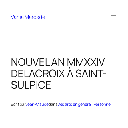
Aller
au
Vania Marcadé
contenu
NOUVEL AN MMXXIV
DELACROIX À SAINT-
SULPICE
Écrit par
Jean-Claude
dans
Des arts en général
, 
Personnel