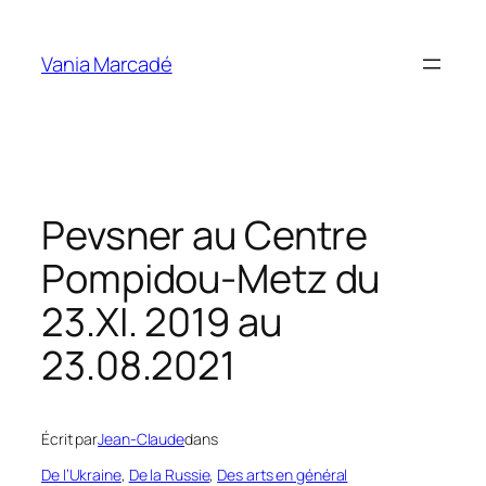
Aller
au
Vania Marcadé
contenu
Pevsner au Centre
Pompidou-Metz du
23.XI. 2019 au
23.08.2021
Écrit par
Jean-Claude
dans
De l’Ukraine
, 
De la Russie
, 
Des arts en général