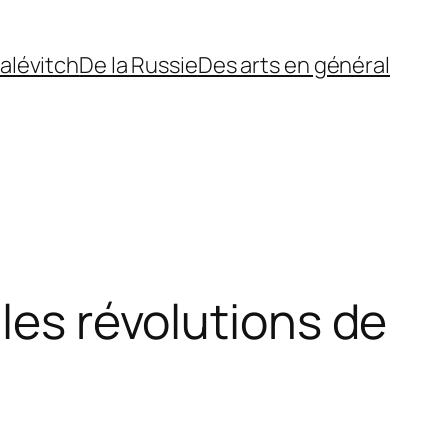
alévitch
De la Russie
Des arts en général
 les révolutions de