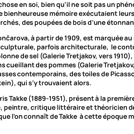
hose en soi, bien qu’il ne soit pas un ph
 de bienheureuse mémoire exécutaient leur
archés, des poupées de bois d’une étonna
on
č
arova, à partir de 1909, est marquée 
ulpturale, parfois architecturale, le conto
lonne de sel
(Galerie Tretjakov, vers 1910),
s cueillant des pommes
(Galerie Tretjakov,
s russes contemporains, des toiles de Pica
tein), qui s’y trouvaient alors.
is Takke (1889-1951), présent à la première
e, peintre, critique littéraire et théoricien 
 que l’on connaît de Takke à cette époque 