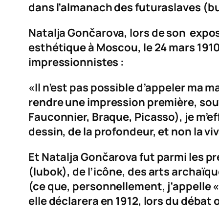
dans l’almanach des futuraslaves (
bu
Natalja Gon
č
arova, lors de son expos
esthétique à Moscou, le 24 mars 1910,
impressionnistes
:
«Il n’est pas possible d’appeler ma 
rendre une impression première, souv
Fauconnier, Braque, Picasso), je m’ef
dessin, de la profondeur, et non la vi
Et Natalja
Gon
č
arova fut parmi les p
(
lubok
), de l’icône, des arts archaï
(ce que, personnellement, j’appelle
elle déclarera en 1912, lors du débat