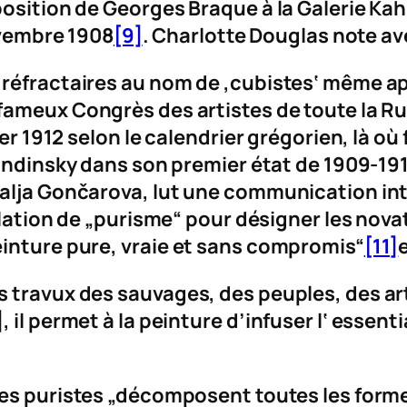
position de Georges Braque à la Galerie Kah
ovembre 1908
[9]
. Charlotte Douglas note av
réfractaires au nom de ‚cubistes‘ même ap
fameux Congrès des artistes de toute la Ru
er 1912 selon le calendrier grégorien, là où f
andinsky dans son premier état de 1909-1910
talja Gončarova, lut une communication in
lation de „
purisme
“ pour désigner les nova
inture pure, vraie et sans compromis“
[11]
 travux des sauvages, des peuples, des arti
il permet à la peinture d’infuser l‘
essenti
les
puristes
„décomposent toutes les formes