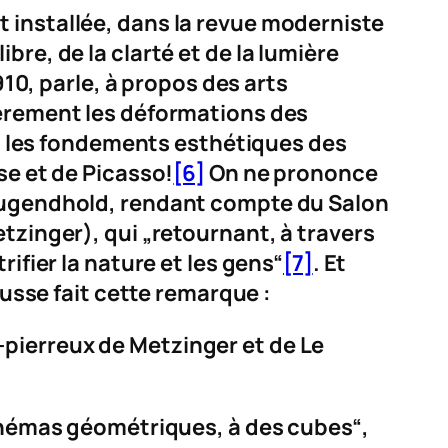
 installée, dans la revue moderniste
bre, de la clarté et de la lumière
910, parle, à propos des arts
liérement les déformations des
ous les fondements esthétiques des
se et de Picasso!
[6]
On ne prononce
 Tugendhold, rendant compte du Salon
tzinger), qui „retournant, à travers
ifier la nature et les gens“
[7]
. Et
russe fait cette remarque :
pierreux de Metzinger et de Le
schémas géométriques, à des cubes“,