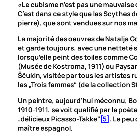
«Le cubisme n’est pas une mauvaise c
C’est dans ce style que les Scythes
pierre), que sont vendues sur nos m
La majorité des oeuvres de Natalja
G
et garde toujours, avec une netteté sc
lorsqu’elle peint des toiles comme
Co
(Musée de Kostroma, 1911) ou
Paysan
Ščukin, visitée par tous les artiste
les „Trois femmes“
(de la collection S
Un peintre, aujourd’hui méconnu, Bor
1910-1911, se voit qualifié par le poèt
„délicieux Picasso-Takke“
[5]
. Le peu
maître espagnol.