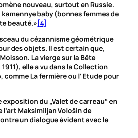
énomène nouveau, surtout en Russie.
s
kamennye baby
(bonnes femmes de
nte beauté.»
[4]
au sceau du cézannisme géométrique
ur des objets. Il est certain que,
Moisson. La vierge sur la Bête
 1911), elle a vu dans la Collection
sso, comme
La fermière
ou l‘
Etude pour
 exposition du „Valet de carreau“ en
de l’art Maksimiljan Vološin de
montre un dialogue évident avec le