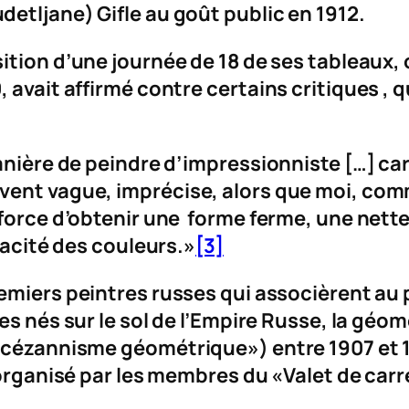
detljane
)
Gifle au goût public
en 1912.
ition d’une journée de 18 de ses tableaux, 
 avait affirmé contre certains critiques , q
manière de peindre d’impressionniste […] ca
ent vague, imprécise, alors que moi, comm
force d’obtenir une forme ferme, une nettet
vacité des couleurs.»
[3]
remiers peintres russes qui associèrent au 
ques nés sur le sol de l’Empire Russe, la gé
 «cézannisme géométrique») entre 1907 et 
 organisé par les membres du «Valet de carr