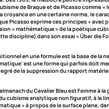
le cubisme de Braque et de Picasso comme « l
 la croyance en une certaine norme, le c
ue Picasso exprime ces principes « avec p
sion « mathématique » de la poétique cubis
ette discipline) dans son essai « Über die 
itionnel en une formule est la base de la n
tique’ est une forme qui parfois doit mener
egré de la suppression du rapport matériel d
l’almanach du
Cavalier Bleu
est
Femme à la 
u cubisme analytique non figuratif, à la lim
atique » à propos de la surface plane, dan