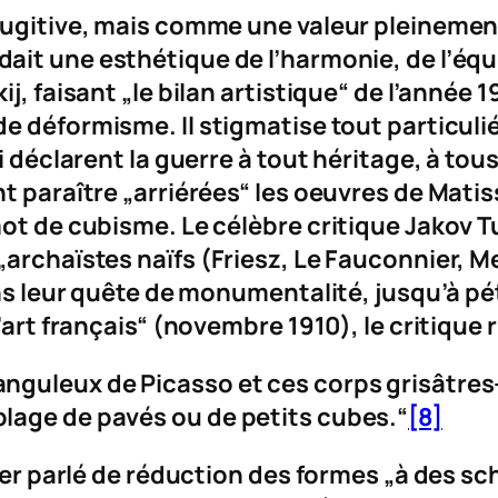
fugitive, mais comme une valeur pleinement
dait une esthétique de l’harmonie, de l’équli
j, faisant „le bilan artistique“ de l’année 1
de
déformisme
. Il stigmatise tout particu
ui déclarent la guerre à tout héritage, à t
t paraître „arriérées“ les oeuvres de Matis
 mot de cubisme. Le célèbre critique Jakov
archaïstes naïfs (Friesz, Le Fauconnier, Me
ns leur quête de monumentalité, jusqu’à pétr
’art français“ (novembre 1910), le critique 
nguleux de Picasso et ces corps grisâtres-
lage de pavés ou de petits cubes.“
[8]
emier parlé de réduction des formes „à des 