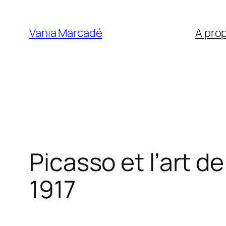
Aller
au
Vania Marcadé
A pro
contenu
Picasso et l’art d
1917