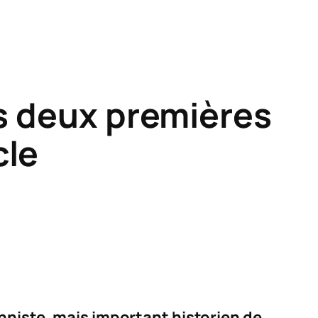
es deux premières
cle
nniste, mais important historien de