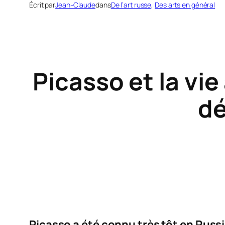
Écrit par
Jean-Claude
dans
De l’art russe
, 
Des arts en général
Picasso et la vi
dé
Picasso a été connu très tôt en Russ