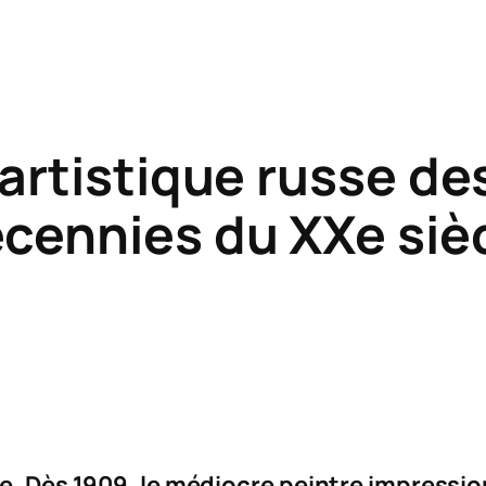
e artistique russe d
cennies du XXe siè
ie. Dès 1909, le médiocre peintre impressio