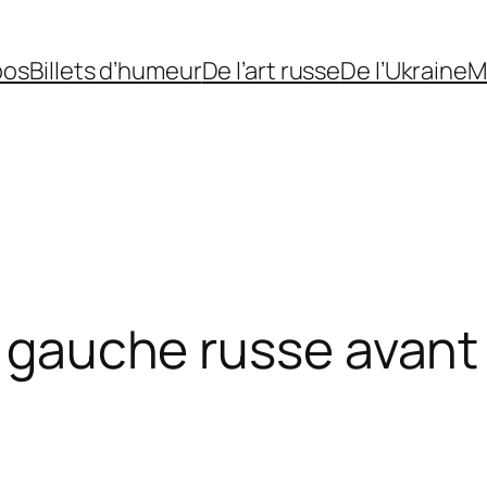
pos
Billets d’humeur
De l’art russe
De l’Ukraine
M
e gauche russe avant