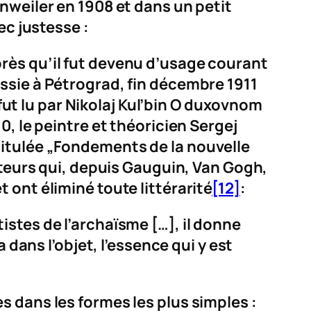
nweiler en 1908 et dans un petit
ec justesse :
rès qu’il fut devenu d’usage courant
ssie à Pétrograd, fin décembre 1911
ut lu par Nikolaj Kul’bin
O duxovnom
, le peintre et théoricien Sergej
titulée „Fondements de la nouvelle
teurs qui, depuis Gauguin, Van Gogh,
et ont éliminé toute littérarité
[12]
:
stes de l’archaïsme […], il donne
a
dans l’objet, l’essence qui y est
 dans les formes les plus simples :