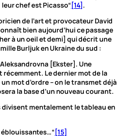
, leur chef est Picasso“
[14]
.
ricien de l’art et provocateur David
 connaît bien aujourd’hui ce passage
her à un oeil et demi] qui décrit une
mille Burljuk en Ukraine du sud :
a Aleksandrovna [Ekster]. Une
ut récemment. Le dernier mot de la
 un mot d’ordre – on le transmet déjà
l posera la base d’un nouveau courant.
ls divisent mentalement le tableau en
s éblouissantes…“
[15]