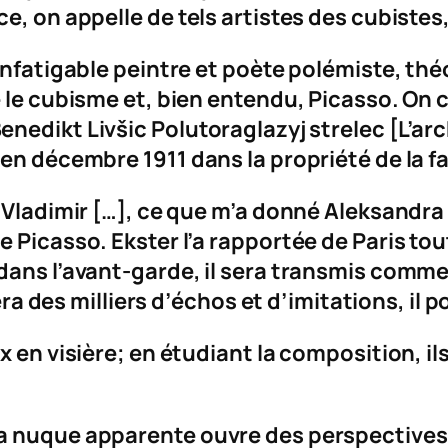
e, on appelle de tels artistes des
cubistes
infatigable peintre et poète polémiste, théo
e le cubisme et, bien entendu, Picasso. On
enedikt Livšic
Polutoraglazyj strelec
[L’arc
en décembre 1911 dans la propriété de la fa
e Vladimir […], ce que m’a donné Aleksandr
e Picasso. Ekster l’a rapportée de Paris to
dans l’avant-garde, il sera transmis comme
llera des milliers d’échos et d’imitations, i
x en visière; en étudiant la composition, i
la nuque apparente ouvre des perspective