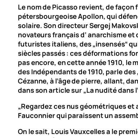
Le nom de Picasso revient, de façon 
pétersbourgeoise
Apollon
, qui défen
solaire. Son directeur Sergej Makovski
novateurs français d‘
anarchisme
et 
futuristes italiens, des „insensés“ q
siècles passés : ces déformations fon
pas encore, en cette année 1910, le
des Indépendants de 1910, parle des „
Cézanne, à l’âge de pierre, allant, da
dans son article sur „La nudité dans l
„Regardez ces nus géométriques et a
Fauconnier qui paraissent un assemb
On le sait, Louis Vauxcelles a le pr