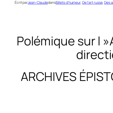
Écrit par
Jean-Claude
dans
Billets d’humeur
, 
De l’art russe
, 
Des a
Polémique sur l »
direct
ARCHIVES ÉPIST