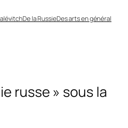
alévitch
De la Russie
Des arts en général
ie russe » sous la