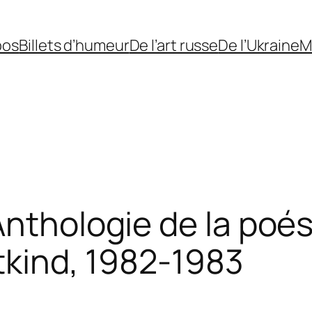
pos
Billets d’humeur
De l’art russe
De l’Ukraine
M
nthologie de la poés
Etkind, 1982-1983