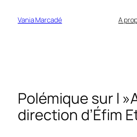
Aller
au
Vania Marcadé
A pro
contenu
Polémique sur l »A
direction d’Éfim 