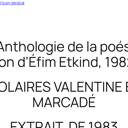
rts en général
Anthologie de la poés
ion d’Éfim Etkind, 19
OLAIRES VALENTINE
MARCADÉ
EXTRAIT DE 1983