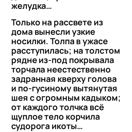
желудка…
Только на рассвете из
дома вынесли узкие
носилки. Толпа в ужасе
расступилась; на толстом
рядне из-под покрывала
торчала неестественно
задранная кверху голова
и по-гусиному вытянутая
шея с огромным кадыком;
от каждого толчка всё
щуплое тело корчила
судорога икоты…