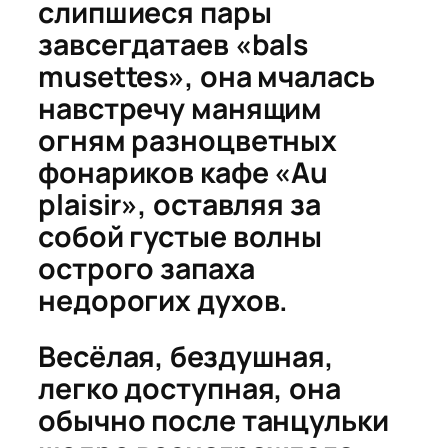
слипшиеся пары
завсегдатаев «bals
musettes», она мчалась
навстречу манящим
огням разноцветных
фонариков кафе «Au
plaisir», оставляя за
собой густые волны
острого запаха
недорогих духов.
Весёлая, бездушная,
легко доступная, она
обычно после танцульки