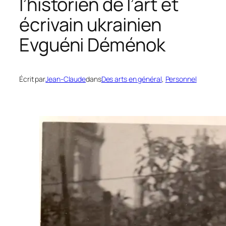
l’historien de l’art et
écrivain ukrainien
Evguéni Déménok
Écrit par
Jean-Claude
dans
Des arts en général
, 
Personnel