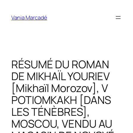
Aller
au
Vania Marcadé
contenu
RÉSUMÉ DU ROMAN
DE MIKHAÏL YOURIEV
[Mikhaïl Morozov], V
POTIOMKAKH [DANS
LES TÉNÈBRES],
MOSCOU, VENDU AU