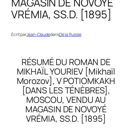
MAGASIN DE NOVOYÉ
VRÉMIA, SS.D. [1895]
Écrit par
Jean-Claude
dans
De la Russie
RÉSUMÉ DU ROMAN DE
MIKHAÏL YOURIEV [Mikhaïl
Morozov],
V POTIOMKAKH
[DANS LES TÉNÈBRES],
MOSCOU, VENDU AU
MAGASIN DE
NOVOYÉ
VRÉMIA
, SS.D. [1895]