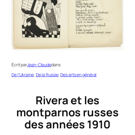
Écrit par
Jean-Claude
dans
De l’Ukraine
, 
De la Russie
, 
Des arts en général
Rivera et les
montparnos russes
des années 1910