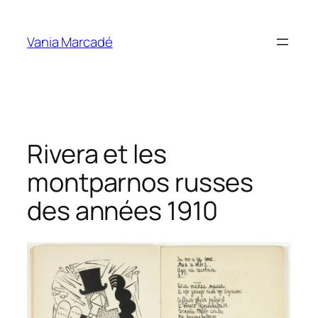
Aller
au
Vania Marcadé
contenu
Rivera et les
montparnos russes
des années 1910