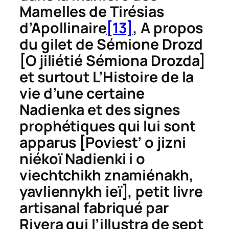
Mamelles de Tirésias
d’Apollinaire
[13]
,
A propos
du gilet de Sémione Drozd
[
O jiliétié Sémiona Drozda
]
et surtout
L’Histoire de la
vie d’une certaine
Nadienka et des signes
prophétiques qui lui sont
apparus
[
Poviest’ o jizni
niékoï Nadienki i o
viechtchikh znamiénakh,
yavliennykh ieï
], petit livre
artisanal fabriqué par
Rivera qui l’illustra de sept